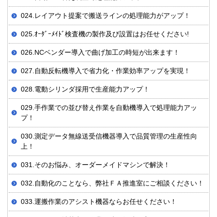
024.レイアウト提案で搬送ラインの処理能力がアップ！
025.ｵｰﾀﾞｰﾒｲﾄﾞ検査機の製作及び設置はお任せください!
026.NCベンダー導入で曲げ加工の時短が出来ます！
027.自動反転機導入で省力化・作業効率アップを実現！
028.電動シリンダ採用で生産能力アップ！
029.手作業での並び替え作業を自動機導入で処理能力アッ
プ！
030.測定データ無線送受信機器導入で品質管理の生産性向
上！
031.そのお悩み、オーダーメイドマシンで解決！
032.自動化のことなら、弊社ＦＡ推進室にご相談ください！
033.運搬作業のアシスト機器ならお任せください！