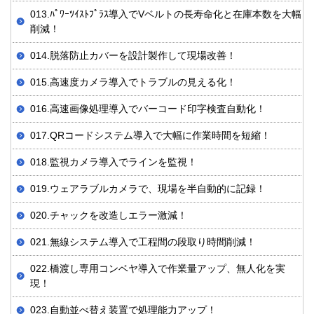
013.ﾊﾟﾜｰﾂｲｽﾄﾌﾟﾗｽ導入でVベルトの長寿命化と在庫本数を大幅
削減！
014.脱落防止カバーを設計製作して現場改善！
015.高速度カメラ導入でトラブルの見える化！
016.高速画像処理導入でバーコード印字検査自動化！
017.QRコードシステム導入で大幅に作業時間を短縮！
018.監視カメラ導入でラインを監視！
019.ウェアラブルカメラで、現場を半自動的に記録！
020.チャックを改造しエラー激減！
021.無線システム導入で工程間の段取り時間削減！
022.橋渡し専用コンベヤ導入で作業量アップ、無人化を実
現！
023.自動並べ替え装置で処理能力アップ！