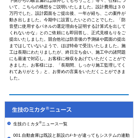
下側からの騒音漏れは除外してもらうこと」等々、仕様につ
いて、こちらの構想をご説明いたしました。設計費用は３０
万円でした。設計図面をご提出後、一年が経ち、この案件が
動き出しました。今期中に設置したいとのことでした。「防
音壁に使用するパネルの選定理由を証明する計算式を出して
くれないかな」とのご依頼にも即回答し、正式見積もりをご
提出いたしました。競合他社は防音後の予測値や図面の提出
まではしていないようで、ほぼ特命で受注いたしました。施
工は長期にわたりましたが、終日立ち会い、施工中の諸問題
にも最速で対応し、お客様に検収をあげていただくことがで
きました。お客様には、「長期間、しっかり施工監理してく
れてありがとう」と、お誉めの言葉をいただくことができま
した。
®
生技のミカタ
ニュース一覧
001.自動倉庫は既設と新設のﾒｰｶｰが違ってもシステムの連動