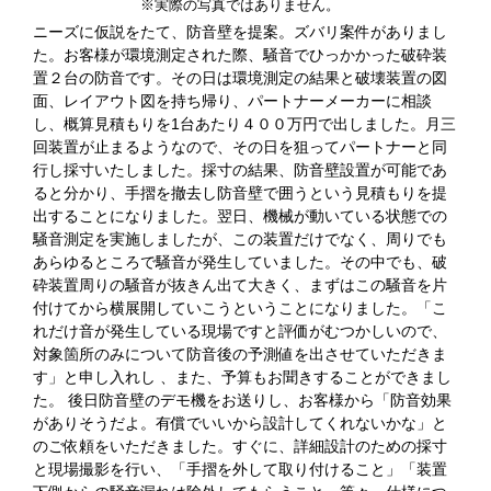
※実際の写真ではありません。
ニーズに仮説をたて、防音壁を提案。ズバリ案件がありまし
た。お客様が環境測定された際、騒音でひっかかった破砕装
置２台の防音です。その日は環境測定の結果と破壊装置の図
面、レイアウト図を持ち帰り、パートナーメーカーに相談
し、概算見積もりを1台あたり４００万円で出しました。月三
回装置が止まるようなので、その日を狙ってパートナーと同
行し採寸いたしました。採寸の結果、防音壁設置が可能であ
ると分かり、手摺を撤去し防音壁で囲うという見積もりを提
出することになりました。翌日、機械が動いている状態での
騒音測定を実施しましたが、この装置だけでなく、周りでも
あらゆるところで騒音が発生していました。その中でも、破
砕装置周りの騒音が抜きん出て大きく、まずはこの騒音を片
付けてから横展開していこうということになりました。「こ
れだけ音が発生している現場ですと評価がむつかしいので、
対象箇所のみについて防音後の予測値を出させていただきま
す」と申し入れし 、また、予算もお聞きすることができまし
た。 後日防音壁のデモ機をお送りし、お客様から「防音効果
がありそうだよ。有償でいいから設計してくれないかな」と
のご依頼をいただきました。すぐに、詳細設計のための採寸
と現場撮影を行い、「手摺を外して取り付けること」「装置