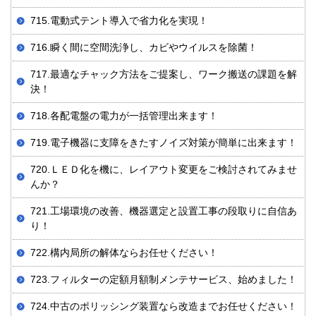
715.電動式テント導入で省力化を実現！
716.瞬く間に空間洗浄し、カビやウイルスを除菌！
717.最適なチャック方法をご提案し、ワーク搬送の課題を解
決！
718.各配電盤の電力が一括管理出来ます！
719.電子機器に支障をきたすノイズ対策が簡単に出来ます！
720.ＬＥＤ化を機に、レイアウト変更をご検討されてみませ
んか？
721.工場環境の改善、機器選定と設置工事の段取りに自信あ
り！
722.構内局所の解体ならお任せください！
723.フィルターの定額月額制メンテサービス、始めました！
724.中古のポリッシング装置なら改造までお任せください！