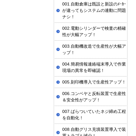
001.自動倉庫は既設と新設のﾒｰｶｰ
が違ってもシステムの連動に問題
ナシ！
002.電動シリンダーで検査の精確
性が大幅アップ！
003.自動機改造で生産性が大幅ア
ップ！
004.簡易情報連絡端末導入で作業
現場の異常を即確認！
005.刻印機導入で生産性アップ！
006.コンベヤと反転装置で生産性
＆安全性がアップ！
007.ばらついていたネジ締め工程
を自動化！
008.自動グリス充填装置導入で装
置トラブル減少！