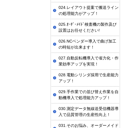
024.レイアウト提案で搬送ライン
の処理能力がアップ！
025.ｵｰﾀﾞｰﾒｲﾄﾞ検査機の製作及び
設置はお任せください!
026.NCベンダー導入で曲げ加工
の時短が出来ます！
027.自動反転機導入で省力化・作
業効率アップを実現！
028.電動シリンダ採用で生産能力
アップ！
029.手作業での並び替え作業を自
動機導入で処理能力アップ！
030.測定データ無線送受信機器導
入で品質管理の生産性向上！
031.そのお悩み、オーダーメイド