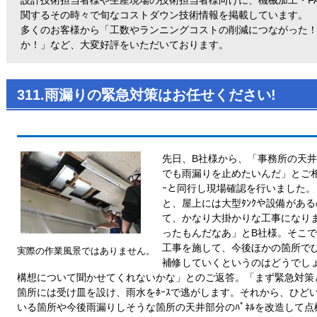
関するその時々で旬なコストダウン技術情報を掲載しています。
多くのお客様から「工数やランニングコストの削減につながった
か！」など、大変好評をいただいております。
311.雨漏りの緊急対策はお任せください!
先日、B社様から、「事務所の天
でも雨漏りを止めたいんだ」とご相
ｰと同行し現場確認を行いました
と、屋上には大型ﾀﾝｸや設備がある
て、かなり大掛かりな工事になり
ったもんだなあ」とB社様。そこ
工事を施して、今後ほかの箇所で
実際の作業風景ではありません。
補修していくというのはどうでし
構想について聞かせてくれないかな」とのご返答。「まず緊急対策
箇所には受け皿を設け、雨水をﾎｰｽで逃がします。それから、ひど
いる箇所や今後雨漏りしそうな箇所の天井部分のﾊﾟﾈﾙを改造して