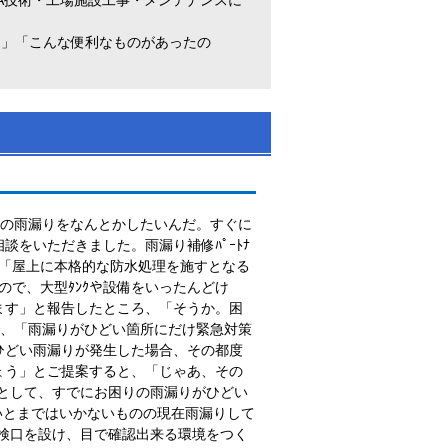
！」「こんな便利なものがあったの
井の雨漏りをなんとかしたいんだ。すぐに
談をいただきました。雨漏り補修ﾊﾟｰﾄﾅ
。「屋上に本格的な防水処理を施すとなる
ので、大型ﾀﾝｸや設備をいったんどけ
ます」と報告したところ、「そうか。困
で、「雨漏りがひどい箇所にだけ緊急対策
ひどい雨漏りが発生した場合、その都度
ょう」とご提案すると、「じゃあ、その
として、すでにお困りの雨漏りがひどい
いとまではいかないものの現在雨漏りして
点検口を設け、目で確認出来る環境をつく