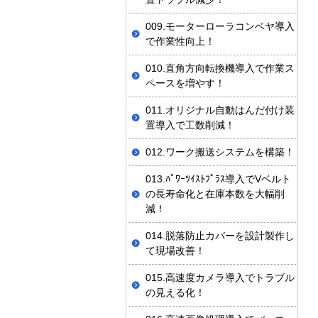
009.モーターローラコンベヤ導入
で作業性向上！
010.直角方向転換機導入で作業ス
ペースを増やす！
011.オリジナル自動はんだ付け装
置導入で工数削減！
012.ワーク搬送システムを構築！
013.ﾊﾟﾜｰﾂｲｽﾄﾌﾟﾗｽ導入でVベルト
の長寿命化と在庫本数を大幅削
減！
014.脱落防止カバーを設計製作し
て現場改善！
015.高速度カメラ導入でトラブル
の見える化！