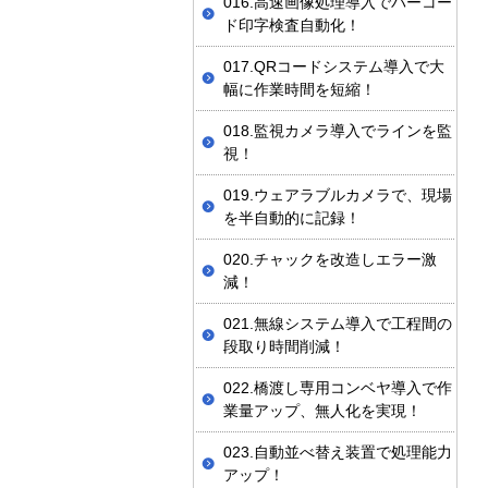
016.高速画像処理導入でバーコー
ド印字検査自動化！
017.QRコードシステム導入で大
幅に作業時間を短縮！
018.監視カメラ導入でラインを監
視！
019.ウェアラブルカメラで、現場
を半自動的に記録！
020.チャックを改造しエラー激
減！
021.無線システム導入で工程間の
段取り時間削減！
022.橋渡し専用コンベヤ導入で作
業量アップ、無人化を実現！
023.自動並べ替え装置で処理能力
アップ！