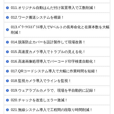
011.オリジナル自動はんだ付け装置導入で工数削減！
012.ワーク搬送システムを構築！
013.ﾊﾟﾜｰﾂｲｽﾄﾌﾟﾗｽ導入でVベルトの長寿命化と在庫本数を大幅
削減！
014.脱落防止カバーを設計製作して現場改善！
015.高速度カメラ導入でトラブルの見える化！
016.高速画像処理導入でバーコード印字検査自動化！
017.QRコードシステム導入で大幅に作業時間を短縮！
018.監視カメラ導入でラインを監視！
019.ウェアラブルカメラで、現場を半自動的に記録！
020.チャックを改造しエラー激減！
021.無線システム導入で工程間の段取り時間削減！