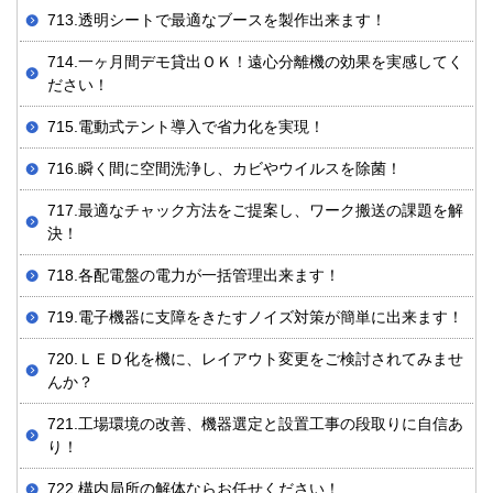
713.透明シートで最適なブースを製作出来ます！
714.一ヶ月間デモ貸出ＯＫ！遠心分離機の効果を実感してく
ださい！
715.電動式テント導入で省力化を実現！
716.瞬く間に空間洗浄し、カビやウイルスを除菌！
717.最適なチャック方法をご提案し、ワーク搬送の課題を解
決！
718.各配電盤の電力が一括管理出来ます！
719.電子機器に支障をきたすノイズ対策が簡単に出来ます！
720.ＬＥＤ化を機に、レイアウト変更をご検討されてみませ
んか？
721.工場環境の改善、機器選定と設置工事の段取りに自信あ
り！
722.構内局所の解体ならお任せください！