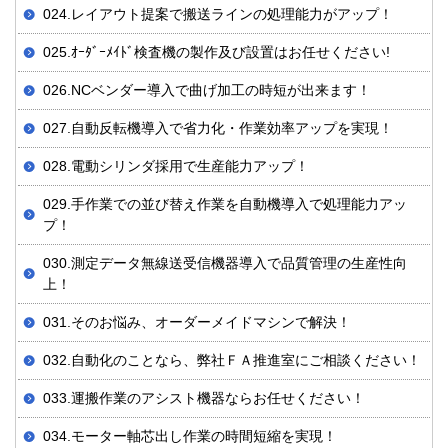
024.レイアウト提案で搬送ラインの処理能力がアップ！
025.ｵｰﾀﾞｰﾒｲﾄﾞ検査機の製作及び設置はお任せください!
026.NCベンダー導入で曲げ加工の時短が出来ます！
027.自動反転機導入で省力化・作業効率アップを実現！
028.電動シリンダ採用で生産能力アップ！
029.手作業での並び替え作業を自動機導入で処理能力アッ
プ！
030.測定データ無線送受信機器導入で品質管理の生産性向
上！
031.そのお悩み、オーダーメイドマシンで解決！
032.自動化のことなら、弊社ＦＡ推進室にご相談ください！
033.運搬作業のアシスト機器ならお任せください！
034.モーター軸芯出し作業の時間短縮を実現！