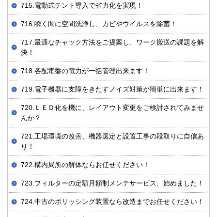
715.電動式テント導入で省力化を実現！
716.瞬く間に空間洗浄し、カビやウイルスを除菌！
717.最適なチャック方法をご提案し、ワーク搬送の課題を解
決！
718.各配電盤の電力が一括管理出来ます！
719.電子機器に支障をきたすノイズ対策が簡単に出来ます！
720.ＬＥＤ化を機に、レイアウト変更をご検討されてみませ
んか？
721.工場環境の改善、機器選定と設置工事の段取りに自信あ
り！
722.構内局所の解体ならお任せください！
723.フィルターの定額月額制メンテサービス、始めました！
724.中古のポリッシング装置なら改造までお任せください！