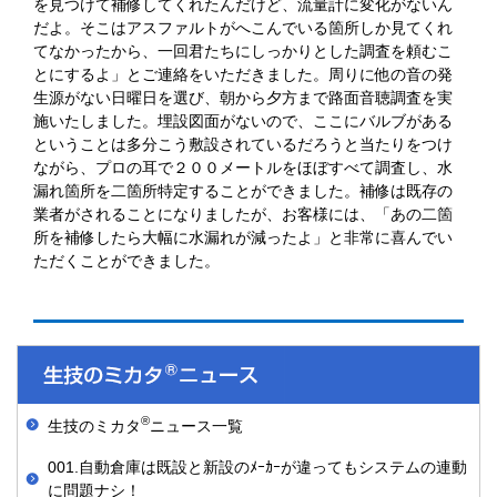
を見つけて補修してくれたんだけど、流量計に変化がないん
だよ。そこはアスファルトがへこんでいる箇所しか見てくれ
てなかったから、一回君たちにしっかりとした調査を頼むこ
とにするよ」とご連絡をいただきました。周りに他の音の発
生源がない日曜日を選び、朝から夕方まで路面音聴調査を実
施いたしました。埋設図面がないので、ここにバルブがある
ということは多分こう敷設されているだろうと当たりをつけ
ながら、プロの耳で２００メートルをほぼすべて調査し、水
漏れ箇所を二箇所特定することができました。補修は既存の
業者がされることになりましたが、お客様には、「あの二箇
所を補修したら大幅に水漏れが減ったよ」と非常に喜んでい
ただくことができました。
®
生技のミカタ
ニュース一覧
001.自動倉庫は既設と新設のﾒｰｶｰが違ってもシステムの連動
に問題ナシ！