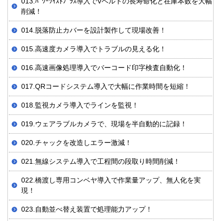
013.ﾊﾟﾜｰﾂｲｽﾄﾌﾟﾗｽ導入でVベルトの長寿命化と在庫本数を大幅
削減！
014.脱落防止カバーを設計製作して現場改善！
015.高速度カメラ導入でトラブルの見える化！
016.高速画像処理導入でバーコード印字検査自動化！
017.QRコードシステム導入で大幅に作業時間を短縮！
018.監視カメラ導入でラインを監視！
019.ウェアラブルカメラで、現場を半自動的に記録！
020.チャックを改造しエラー激減！
021.無線システム導入で工程間の段取り時間削減！
022.橋渡し専用コンベヤ導入で作業量アップ、無人化を実
現！
023.自動並べ替え装置で処理能力アップ！