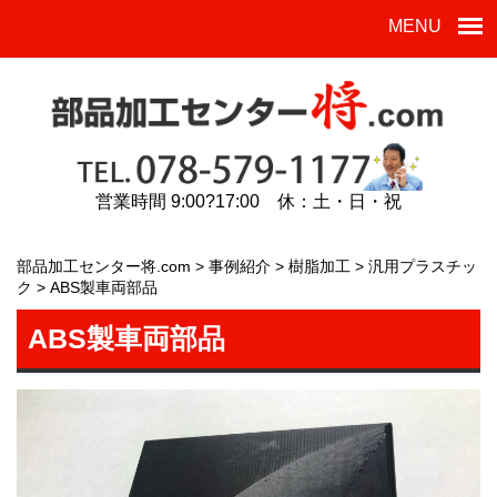
MENU
営業時間 9:00?17:00 休：土・日・祝
部品加工センター将.com
>
事例紹介
>
樹脂加工
>
汎用プラスチッ
ク
>
ABS製車両部品
ABS製車両部品