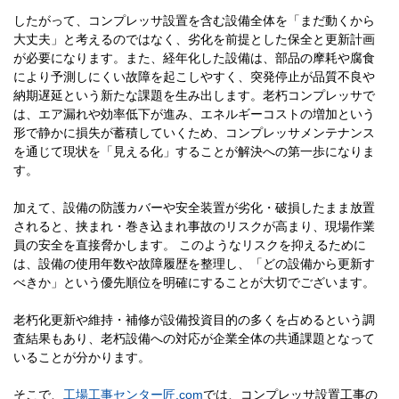
したがって、コンプレッサ設置を含む設備全体を「まだ動くから
大丈夫」と考えるのではなく、劣化を前提とした保全と更新計画
が必要になります。また、経年化した設備は、部品の摩耗や腐食
により予測しにくい故障を起こしやすく、突発停止が品質不良や
納期遅延という新たな課題を生み出します。老朽コンプレッサで
は、エア漏れや効率低下が進み、エネルギーコストの増加という
形で静かに損失が蓄積していくため、コンプレッサメンテナンス
を通じて現状を「見える化」することが解決への第一歩になりま
す。
加えて、設備の防護カバーや安全装置が劣化・破損したまま放置
されると、挟まれ・巻き込まれ事故のリスクが高まり、現場作業
員の安全を直接脅かします。 このようなリスクを抑えるために
は、設備の使用年数や故障履歴を整理し、「どの設備から更新す
べきか」という優先順位を明確にすることが大切でございます。
老朽化更新や維持・補修が設備投資目的の多くを占めるという調
査結果もあり、老朽設備への対応が企業全体の共通課題となって
いることが分かります。
そこで、
工場工事センター匠.com
では、コンプレッサ設置工事の