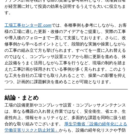
テナンス計画を検討する際の貴重な参考材料となり、現場責任者
が経営層に対して投資の効果を説明するうえでも大いに役立ちま
す。
工場工事センター匠.com
では、各種事例も参考にしながら、お客
様の工場に適した更新・改修のアイデアをご提案し、実際の工事
や導入後のフォローまで一貫して支援しております。さらに、改
修事例から学べるポイントとして、段階的な実施や操業しながら
の工事の組み立て方も挙げられます。すべてを一度に入れ替える
のではなく、コンプレッサ設置エリアから順に更新を進める、休
止設備をうまく活用しながら工事を行うなど、現場の制約を踏ま
えた工事計画が採用されている事例が多く見られます。このよう
な工夫を自社の工場でも取り入れることで、操業への影響を抑え
つつ、計画的に課題解決を進めることが可能となります。
結論・まとめ
工場の設備更新やコンプレッサ設置・コンプレッサメンテナンス
は、単なる機器の入れ替え作業ではなく、安全衛生、省エネ、生
産性向上、情報セキュリティなど、多面的な課題を同時に扱う総
合的な取り組みでございます。
厚生労働省「設備の経年化による
労働災害リスクと防止対策」
からも、設備の経年化リスクや予防