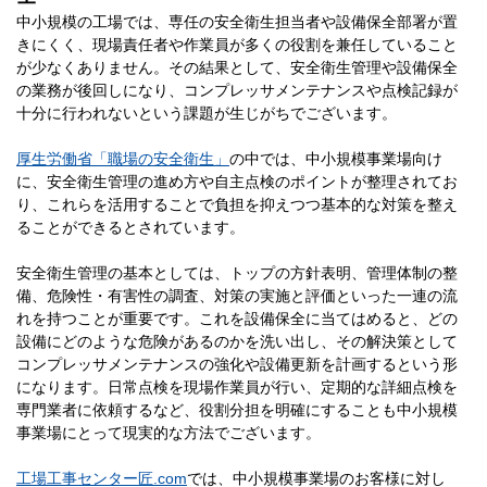
中小規模の工場では、専任の安全衛生担当者や設備保全部署が置
きにくく、現場責任者や作業員が多くの役割を兼任していること
が少なくありません。その結果として、安全衛生管理や設備保全
の業務が後回しになり、コンプレッサメンテナンスや点検記録が
十分に行われないという課題が生じがちでございます。
厚生労働省「職場の安全衛生」
の中では、中小規模事業場向け
に、安全衛生管理の進め方や自主点検のポイントが整理されてお
り、これらを活用することで負担を抑えつつ基本的な対策を整え
ることができるとされています。
安全衛生管理の基本としては、トップの方針表明、管理体制の整
備、危険性・有害性の調査、対策の実施と評価といった一連の流
れを持つことが重要です。これを設備保全に当てはめると、どの
設備にどのような危険があるのかを洗い出し、その解決策として
コンプレッサメンテナンスの強化や設備更新を計画するという形
になります。日常点検を現場作業員が行い、定期的な詳細点検を
専門業者に依頼するなど、役割分担を明確にすることも中小規模
事業場にとって現実的な方法でございます。
工場工事センター匠.com
では、中小規模事業場のお客様に対し