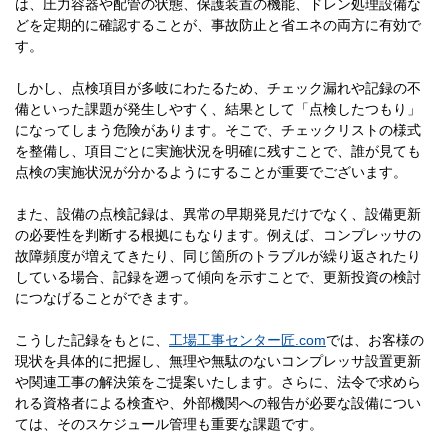
は、圧力容器や配管の状態、保護装置の機能、ドレン処理設備な
どを定期的に確認することが、事故防止と省エネの両方に有効で
す。
しかし、点検項目が多岐にわたるため、チェック漏れや記録の不
備といった課題が発生しやすく、結果として「点検したつもり」
になってしまう危険があります。そこで、チェックリストの様式
を整備し、項目ごとに実施状況を明確に残すことで、誰が見ても
点検の実施状況が分かるようにすることが重要でございます。
また、設備の点検記録は、異常の早期発見だけでなく、設備更新
の必要性を判断する根拠にもなります。例えば、コンプレッサの
故障頻度が増えてきたり、同じ箇所のトラブルが繰り返されたり
している場合、記録を遡って傾向を示すことで、更新投資の検討
につなげることができます。
こうした記録をもとに、
工場工事センター匠.com
では、お客様の
現状を具体的に把握し、無理や無駄のないコンプレッサ設置更新
や関連工事の解決策をご提案いたします。さらに、法令で求めら
れる資格者による検査や、外部機関への報告が必要な設備につい
ては、そのスケジュール管理も重要な課題です。