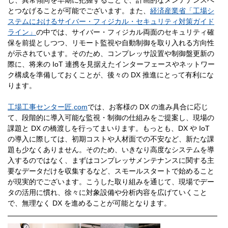
し、異常傾向を早期に把握することで、計画的なメンテナンスへ
とつなげることが可能でございます。また、
経済産業省「工場シ
ステムにおけるサイバー・フィジカル・セキュリティ対策ガイド
ライン」
の中では、サイバー・フィジカル両面のセキュリティ確
保を前提としつつ、リモート監視や自動制御を取り入れる方向性
が示されています。そのため、コンプレッサ設置や制御盤更新の
際に、将来の IoT 連携を見据えたインターフェースやネットワー
ク構成を準備しておくことが、後々の DX 推進にとって有利にな
ります。
工場工事センター匠.com
では、お客様の DX の進み具合に応じ
て、段階的に導入可能な監視・制御の仕組みをご提案し、現場の
課題と DX の橋渡しを行ってまいります。もっとも、DX や IoT
の導入に際しては、初期コストや人材面での不安など、新たな課
題も少なくありません。そのため、いきなり高度なシステムを導
入するのではなく、まずはコンプレッサメンテナンスに関する主
要なデータだけを収集するなど、スモールスタートで始めること
が現実的でございます。こうした取り組みを通じて、現場でデー
タの活用に慣れ、徐々に対象設備や分析内容を広げていくこと
で、無理なく DX を進めることが可能となります。