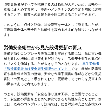
現場責任者がすべてを把握するのは負担が大きいため、台帳や一
覧表にまとめて共有し、更新やメンテナンスの予定を前広に調整
することで、操業への影響を最小限に抑えることができます。
このように、点検と記録、法令遵守を一体として整えることが、
工場設備全体の安全性と信頼性を高める根本的な解決につながり
ます。
労働安全衛生から見た設備更新の要点
設備更新やコンプレッサ設置工事を実施する際には、単に古い機
械を新しい機械に取り替えるだけでなく、労働安全衛生の観点か
らリスクを低減することが大きな目的となります。
厚生労働省
「製造事業者向け安全衛生管理のポイント」
では、機械の防護装
置や非常停止装置の整備、安全な作業手順書の作成などが労働災
害防止の要点として示されており、更新時こそそれらを見直す良
い機会であると考えられます。
つまり、設備更新を「安全を作り直す工事」と位置付けること
で、安全面の課題をまとめて解決できる可能性が高まります。例
えば、既存のコンプレッサ設備では、防音対策や安全な点検スペ