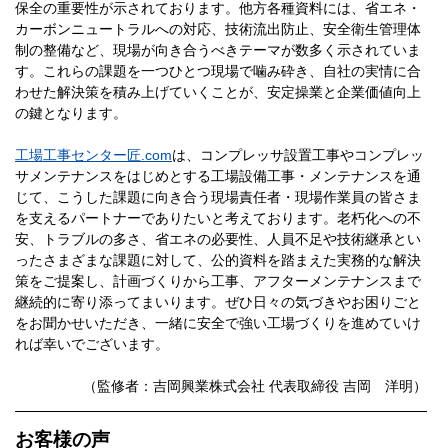
保全の重要性が示されております。他方各種資料には、省エネ・
カーボンニュートラルへの対応、技術流出防止、安全衛生管理体
制の整備など、現場が向き合うべきテーマが数多く示されていま
す。これらの課題を一つひとつ現場で噛み砕き、自社の実情に合
わせた解決策を積み上げていくことが、安定操業と企業価値向上
の鍵となります。
工場工事センター匠.com
は、コンプレッサ設置工事やコンプレッ
サメンテナンスをはじめとする工場設備工事・メンテナンスを通
じて、こうした課題に向き合う現場責任者・現場作業員の皆さま
を支えるパートナーでありたいと考えております。老朽化への不
安、トラブルの多さ、省エネの必要性、人員不足や技術継承とい
ったさまざまな課題に対して、公的資料を踏まえた実務的な解決
策をご提案し、計画づくりから工事、アフターメンテナンスまで
継続的に寄り添ってまいります。ぜひ日々の気づきやお困りごと
をお聞かせいただき、一緒に安全で強い工場づくりを進めていけ
れば幸いでございます。
（監修者：吉岡興業株式会社 代表取締役 吉岡 洋明）
お客様の声