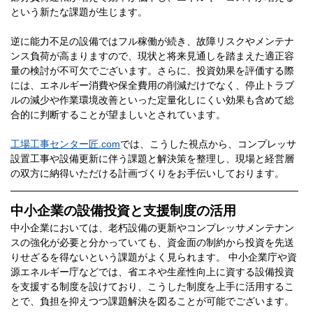
という新たな課題が生じます。
逆に能力不足の設備ではフル稼働が続き、故障リスクやメンテナ
ンス負荷が高まりますので、現状と将来見通しを踏まえた適正容
量の検討が不可欠でございます。さらに、投資効果を評価する際
には、エネルギー消費や保全費用の削減だけでなく、停止トラブ
ルの減少や作業環境改善といった定量化しにくい効果も含めて総
合的に判断することが望ましいとされています。
工場工事センター匠.com
では、こうした視点から、コンプレッサ
設置工事や設備更新に伴う課題と解決策を整理し、現場と経営層
の双方に納得いただける計画づくりをお手伝いしております。
中小企業の設備投資と支援制度の活用
中小企業においては、老朽設備の更新やコンプレッサメンテナン
スの強化が必要と分かっていても、資金面の制約から投資を先送
りせざるを得ないという課題がよく見られます。 中小企業庁や資
源エネルギー庁などでは、省エネや生産性向上に資する設備投資
を支援する制度を設けており、こうした制度を上手に活用するこ
とで、負担を抑えつつ課題解決を図ることが可能でございます。