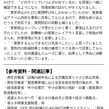
かげで、『どのラインでいつムダが出ているか』を現場と一緒に
確認できるようになり、現場改善の話がしやすくなりました。」
​・「異常停止のたびに夜間呼び出しがかかっていたのが、更新後
はアラーム内容を事前に共有してもらえるので、原因を絞り込ん
だうえで対応でき、夜間対応の回数も減りました。」
​・「更新前はコンプレッサ室がとにかく暑く、夏場は入るだけで
汗だくでしたが、新機種への更新とレイアウト見直しで発熱が抑
えられ、作業環境が大きく改善しました。」
・「『更新するならできるだけ先送りしたい』と思っていました
が、電気代の削減効果と今後の修理リスクを並べて試算してもら
ったことで、社内稟議もスムーズに通り、結果として早めに決断
して良かったと感じています。」
【参考資料・関連記事】
・厚生労働省「設備の経年化による労働災害リスクと防止対策」
・厚生労働省「製造事業場における安全衛生管理の進め方」等
・経済産業省・中小企業庁「中小企業向け指針・白書（製造業の
投資動向等）」
・資源エネルギー庁「省エネの進め方と現場で役立つ着眼点」
「省エネ関連支援制度」等
・環境省「CO2 排出削減のための自己診断ガイドライン」「脱炭