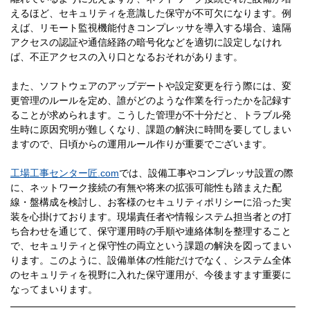
えるほど、セキュリティを意識した保守が不可欠になります。例
えば、リモート監視機能付きコンプレッサを導入する場合、遠隔
アクセスの認証や通信経路の暗号化などを適切に設定しなけれ
ば、不正アクセスの入り口となるおそれがあります。
また、ソフトウェアのアップデートや設定変更を行う際には、変
更管理のルールを定め、誰がどのような作業を行ったかを記録す
ることが求められます。こうした管理が不十分だと、トラブル発
生時に原因究明が難しくなり、課題の解決に時間を要してしまい
ますので、日頃からの運用ルール作りが重要でございます。
工場工事センター匠.com
では、設備工事やコンプレッサ設置の際
に、ネットワーク接続の有無や将来の拡張可能性も踏まえた配
線・盤構成を検討し、お客様のセキュリティポリシーに沿った実
装を心掛けております。現場責任者や情報システム担当者との打
ち合わせを通じて、保守運用時の手順や連絡体制を整理すること
で、セキュリティと保守性の両立という課題の解決を図ってまい
ります。このように、設備単体の性能だけでなく、システム全体
のセキュリティを視野に入れた保守運用が、今後ますます重要に
なってまいります。