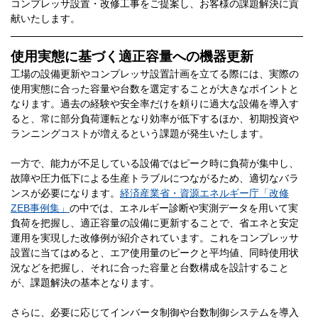
コンプレッサ設置・改修工事をご提案し、お客様の課題解決に貢
献いたします。
使用実態に基づく適正容量への機器更新
工場の設備更新やコンプレッサ設置計画を立てる際には、実際の
使用実態に合った容量や台数を選定することが大きなポイントと
なります。過去の経験や安全率だけを頼りに過大な設備を導入す
ると、常に部分負荷運転となり効率が低下するほか、初期投資や
ランニングコストが増えるという課題が発生いたします。
一方で、能力が不足している設備ではピーク時に負荷が集中し、
故障や圧力低下による生産トラブルにつながるため、適切なバラ
ンスが必要になります。
経済産業省・資源エネルギー庁「改修
ZEB事例集」
の中では、エネルギー診断や実測データを用いて実
負荷を把握し、適正容量の設備に更新することで、省エネと安定
運用を実現した改修例が紹介されています。これをコンプレッサ
設置に当てはめると、エア使用量のピークと平均値、同時使用状
況などを把握し、それに合った容量と台数構成を設計すること
が、課題解決の基本となります。
さらに、必要に応じてインバータ制御や台数制御システムを導入