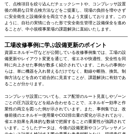
て、点検項目を絞り込んだチェックシートや、コンプレッサ設置
後の簡易な日常点検方法などをご提案し、現場の負担を増やさず
に安全衛生と設備保全を両立できるよう支援しております。この
ように、自社の実情に合った形で安全衛生管理と設備保全を進め
ることが、中小規模事業場の課題解決に直結いたします。
工場改修事例に学ぶ設備更新のポイント
資源エネルギー庁などが公開している改修事例集では、工場の設
備更新やレイアウト変更を通じて、省エネや快適性、安全性を同
時に向上させた事例が数多く紹介されています。これらの事例か
らは、単に機器を入れ替えるだけでなく、動線や断熱、換気、制
御方法などを含めて総合的に見直すことが、課題解決に有効であ
ることが分かります。
コンプレッサ設置についても、エア配管のルート見直しやゾーン
ごとの圧力設定などを組み合わせることで、エネルギー効率と作
業性の両立を図った例が示されています。また、事例集では、改
修前後のエネルギー使用量やCO2排出量の変化が示されており、
省エネ効果を具体的な数値で把握することの重要性が強調されて
います。こうしたデータは、今後の設備更新やコンプレッサメン