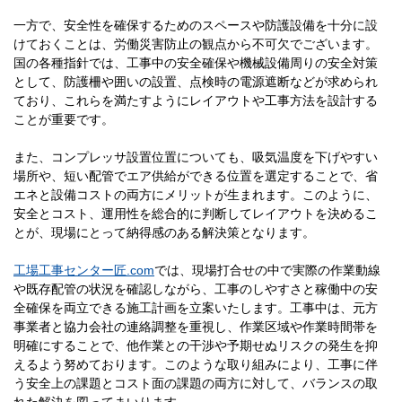
一方で、安全性を確保するためのスペースや防護設備を十分に設
けておくことは、労働災害防止の観点から不可欠でございます。
国の各種指針では、工事中の安全確保や機械設備周りの安全対策
として、防護柵や囲いの設置、点検時の電源遮断などが求められ
ており、これらを満たすようにレイアウトや工事方法を設計する
ことが重要です。
また、コンプレッサ設置位置についても、吸気温度を下げやすい
場所や、短い配管でエア供給ができる位置を選定することで、省
エネと設備コストの両方にメリットが生まれます。このように、
安全とコスト、運用性を総合的に判断してレイアウトを決めるこ
とが、現場にとって納得感のある解決策となります。
工場工事センター匠.com
では、現場打合せの中で実際の作業動線
や既存配管の状況を確認しながら、工事のしやすさと稼働中の安
全確保を両立できる施工計画を立案いたします。工事中は、元方
事業者と協力会社の連絡調整を重視し、作業区域や作業時間帯を
明確にすることで、他作業との干渉や予期せぬリスクの発生を抑
えるよう努めております。このような取り組みにより、工事に伴
う安全上の課題とコスト面の課題の両方に対して、バランスの取