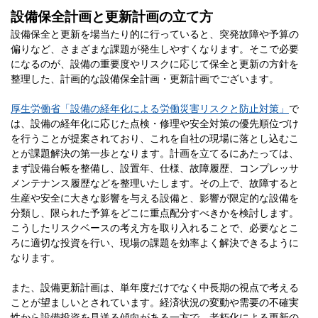
設備保全計画と更新計画の立て方
設備保全と更新を場当たり的に行っていると、突発故障や予算の
偏りなど、さまざまな課題が発生しやすくなります。そこで必要
になるのが、設備の重要度やリスクに応じて保全と更新の方針を
整理した、計画的な設備保全計画・更新計画でございます。
厚生労働省「設備の経年化による労働災害リスクと防止対策」
で
は、設備の経年化に応じた点検・修理や安全対策の優先順位づけ
を行うことが提案されており、これを自社の現場に落とし込むこ
とが課題解決の第一歩となります。計画を立てるにあたっては、
まず設備台帳を整備し、設置年、仕様、故障履歴、コンプレッサ
メンテナンス履歴などを整理いたします。その上で、故障すると
生産や安全に大きな影響を与える設備と、影響が限定的な設備を
分類し、限られた予算をどこに重点配分すべきかを検討します。
こうしたリスクベースの考え方を取り入れることで、必要なとこ
ろに適切な投資を行い、現場の課題を効率よく解決できるように
なります。
また、設備更新計画は、単年度だけでなく中長期の視点で考える
ことが望ましいとされています。経済状況の変動や需要の不確実
性から設備投資を見送る傾向がある一方で、老朽化による更新の