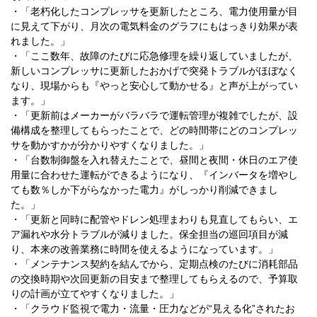
・「老朽化したコンプレッサを更新したところ、電力使用量が目
に見えて下がり、月次の電気料金のグラフにもはっきり効果が表
れました。」
​・「ここ数年、故障のたびに応急修理を繰り返していましたが、
新しいコンプレッサに更新したおかげで突発トラブルがほぼなく
なり、現場からも『やっと安心して動かせる』と声が上がってい
ます。」
​・「更新前はメーカーがバラバラで運転管理が複雑でしたが、設
備構成を整理してもらったことで、どの時間帯にどのコンプレッ
サを動かすかが分かりやすくなりました。」
​・「台数制御盤を入れ替えたことで、昼間と夜間・休日のエア使
用量に合わせた運転ができるようになり、『インバータを増やし
ても数％しか下がらなかった電力』がしっかり削減できまし
た。」
​・「更新と同時に配管やドレン処理まわりも見直してもらい、エ
ア漏れや水分トラブルが減りました。保全担当の巡回項目が減
り、本来の改善業務に時間を使えるようになっています。」
・「メンテナンス契約を結んでから、定期点検のたびに消耗部品
の交換時期や次回更新の目安まで整理してもらえるので、予算取
りの計画が立てやすくなりました。」
​・「クラウド監視で電力・流量・圧力などが“見える化”されたお