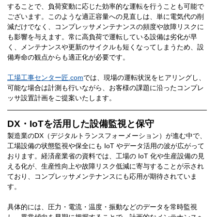
することで、負荷変動に応じた効率的な運転を行うことも可能で
ございます。このような適正容量への見直しは、単に電気代の削
減だけでなく、コンプレッサメンテナンスの頻度や故障リスクに
も影響を与えます。常に高負荷で運転している設備は劣化が早
く、メンテナンスや更新のサイクルも短くなってしまうため、設
備寿命の観点からも適正化が必要です。
工場工事センター匠.com
では、現場の運転状況をヒアリングし、
可能な場合は計測も行いながら、お客様の課題に沿ったコンプレ
ッサ設置計画をご提案いたします。
DX・IoTを活用した設備監視と保守
製造業のDX（デジタルトランスフォーメーション）が進む中で、
工場設備の状態監視や保全にも IoT やデータ活用の波が広がって
おります。経済産業省の資料では、工場の IoT 化や生産設備の見
える化が、生産性向上や故障リスク低減に寄与することが示され
ており、コンプレッサメンテナンスにも応用が期待されていま
す。
具体的には、圧力・電流・温度・振動などのデータを常時監視