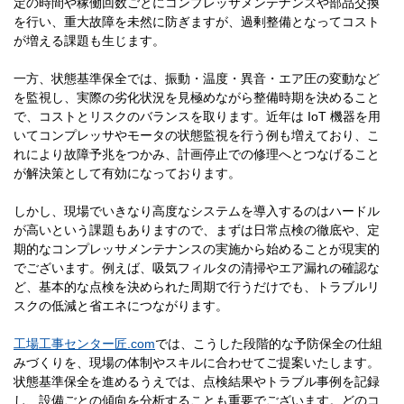
定の時間や稼働回数ごとにコンプレッサメンテナンスや部品交換
を行い、重大故障を未然に防ぎますが、過剰整備となってコスト
が増える課題も生じます。
一方、状態基準保全では、振動・温度・異音・エア圧の変動など
を監視し、実際の劣化状況を見極めながら整備時期を決めること
で、コストとリスクのバランスを取ります。近年は IoT 機器を用
いてコンプレッサやモータの状態監視を行う例も増えており、こ
れにより故障予兆をつかみ、計画停止での修理へとつなげること
が解決策として有効になっております。
しかし、現場でいきなり高度なシステムを導入するのはハードル
が高いという課題もありますので、まずは日常点検の徹底や、定
期的なコンプレッサメンテナンスの実施から始めることが現実的
でございます。例えば、吸気フィルタの清掃やエア漏れの確認な
ど、基本的な点検を決められた周期で行うだけでも、トラブルリ
スクの低減と省エネにつながります。
工場工事センター匠.com
では、こうした段階的な予防保全の仕組
みづくりを、現場の体制やスキルに合わせてご提案いたします。
状態基準保全を進めるうえでは、点検結果やトラブル事例を記録
し、設備ごとの傾向を分析することも重要でございます。どのコ