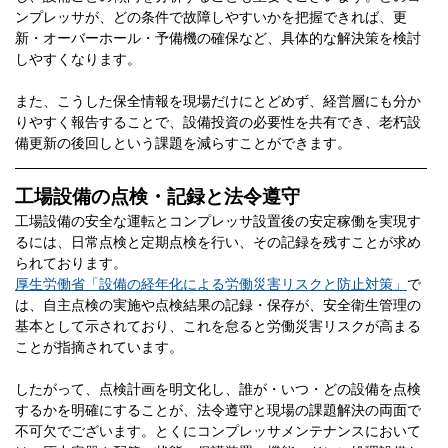
ンプレッサが、どの条件で故障しやすいかを把握できれば、更
新・オーバーホール・予備機の確保など、具体的な解決策を検討
しやすくなります。
また、こうした保全情報を現場だけにとどめず、経営層にも分か
りやすく報告することで、設備投資の必要性を共有でき、老朽設
備更新の後回しという課題を減らすことができます。
工場設備の点検・記録と法令遵守
工場設備の安全な運転とコンプレッサ設置後の安定稼働を実現す
るには、日常点検と定期点検を行い、その記録を残すことが求め
られております。
厚生労働省「設備の経年化による労働災害リスクと防止対策」
で
は、自主点検の実施や点検結果の記録・保存が、安全衛生管理の
基本として示されており、これを怠ると労働災害リスクが高まる
ことが指摘されています。
したがって、点検計画を明文化し、誰が・いつ・どの設備を点検
するかを明確にすることが、法令遵守と現場の課題解決の両面で
不可欠でございます。とくにコンプレッサメンテナンスにおいて