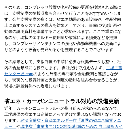
そのため、コンプレッサ設置や老朽設備の更新を検討される際に
は、支援制度の情報収集も合わせて行うことをおすすめいたしま
す。公的支援制度の多くは、省エネ効果のある設備や、生産性向
上に資するシステムの導入を対象としており、事前に投資計画や
効果の説明資料を準備することが求められます。ここで重要にな
るのが、現状のエネルギー使用量や故障による損失などを把握
し、コンプレッサメンテナンスの強化や高効率機器への更新によ
りどのような改善が見込めるかを整理することでございます。
その結果として、支援制度の申請に必要な根拠データも整い、社
内の合意形成にも役立ちます。 自社だけで抱え込まず、
工場工事
センター匠.com
のような外部の専門家や金融機関と連携しなが
ら、現実的な投資計画と支援制度の活用を組み合わせることが、
現場の課題解決への近道になります。
省エネ・カーボンニュートラル対応の設備更新
近年、カーボンニュートラルへの取り組みが求められるなかで、
工場設備の省エネは企業にとって避けて通れない課題となってお
ります。
経済産業省・資源エネルギー庁「夏季の省エネ節電メニ
ュー」
や
環境省「事業者向けCO2排出削減のための 自己診断ガイ