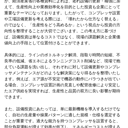
が、経済産業省の各種資料によれば、老朽設備の更新・補強に加
えて、生産性向上や業務効率化を目的とした投資も企業にとって
重要なテーマになっております。したがって、コンプレッサ設置
や工場設備更新を考える際には、「壊れたから仕方なく替える」
のではなく、「生産性をどう高めるか」という視点から投資の方
向性を整理することが大切でございます。この考え方に基づけ
ば、設備投資は単なるコストではなく、現場の課題解決と企業価
値向上の手段として位置付けることができます。
具体的には、ラインのボトルネック解消、段取り時間の短縮、不
良率の低減、省エネによるランニングコスト削減など、現場で抱
えている課題を洗い出し、それぞれに対して設備更新やコンプレ
ッサメンテナンスがどのような解決策になり得るかを整理いたし
ます。例えば、エア源が不安定で機器の動作にバラつきが出てい
る場合、コンプレッサ設置計画の見直しや配管改修により安定し
たエア供給を実現すれば、生産性と品質の双方に良い影響が期待
できます。
また、設備投資にあたっては、単に最新機種を導入するだけでな
く、自社の生産量や操業パターンに適した規模・仕様を選定する
ことが重要です。過大な能力を持つコンプレッサを設置すると、
部分負荷運転が増えて効率が低下し、エネルギーコストが増える