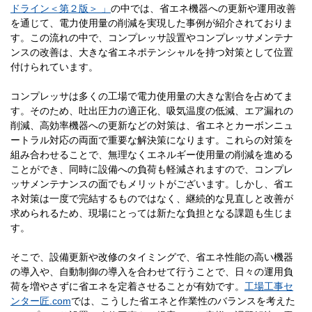
ドライン＜第２版＞ 」
の中では、省エネ機器への更新や運用改善
を通じて、電力使用量の削減を実現した事例が紹介されておりま
す。この流れの中で、コンプレッサ設置やコンプレッサメンテナ
ンスの改善は、大きな省エネポテンシャルを持つ対策として位置
付けられています。
コンプレッサは多くの工場で電力使用量の大きな割合を占めてま
す。そのため、吐出圧力の適正化、吸気温度の低減、エア漏れの
削減、高効率機器への更新などの対策は、省エネとカーボンニュ
ートラル対応の両面で重要な解決策になります。これらの対策を
組み合わせることで、無理なくエネルギー使用量の削減を進める
ことができ、同時に設備への負荷も軽減されますので、コンプレ
ッサメンテナンスの面でもメリットがございます。しかし、省エ
ネ対策は一度で完結するものではなく、継続的な見直しと改善が
求められるため、現場にとっては新たな負担となる課題も生じま
す。
そこで、設備更新や改修のタイミングで、省エネ性能の高い機器
の導入や、自動制御の導入を合わせて行うことで、日々の運用負
荷を増やさずに省エネを定着させることが有効です。
工場工事セ
ンター匠.com
では、こうした省エネと作業性のバランスを考えた