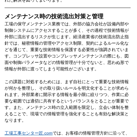
れた解決を図ってまいります。
メンテナンス時の技術流出対策と管理
工場の保守メンテナンス業務では、外部の協力会社が設備内部や
制御システムにアクセスすることが多く、その過程で技術情報が
外部に流出するリスクが生じます。経済産業省の技術流出防止指
針では、秘密情報の管理やアクセス制限、契約によるルール化な
どを通じて、重要な技術情報を保護する必要性が強調されていま
す。コンプレッサ設置やコンプレッサメンテナンスの際にも、図
面や制御パラメータなどの情報管理が十分でないと、思わぬ形で
情報が外部に渡ってしまう可能性がございます。
この課題に対処するためには、まず自社にとって重要な技術情報
が何かを整理し、その取り扱いルールを明文化することが求めら
れます。外部業者に開示する情報を最小限に絞りつつ、作業に必
要な範囲では適切に共有するというバランスをとることが重要で
す。また、メンテナンス時の立入範囲を限定し、立会い体制を整
えることで、現場での情報管理を強化することも有効な解決策と
なります。
工場工事センター匠.com
では、お客様の情報管理方針に沿って、