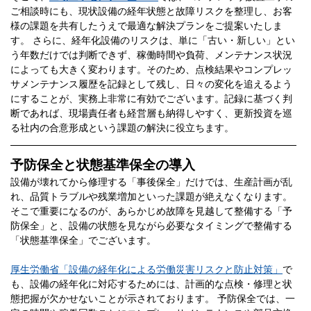
ご相談時にも、現状設備の経年状態と故障リスクを整理し、お客
様の課題を共有したうえで最適な解決プランをご提案いたしま
す。 さらに、経年化設備のリスクは、単に「古い・新しい」とい
う年数だけでは判断できず、稼働時間や負荷、メンテナンス状況
によっても大きく変わります。そのため、点検結果やコンプレッ
サメンテナンス履歴を記録として残し、日々の変化を追えるよう
にすることが、実務上非常に有効でございます。記録に基づく判
断であれば、現場責任者も経営層も納得しやすく、更新投資を巡
る社内の合意形成という課題の解決に役立ちます。
予防保全と状態基準保全の導入
設備が壊れてから修理する「事後保全」だけでは、生産計画が乱
れ、品質トラブルや残業増加といった課題が絶えなくなります。
そこで重要になるのが、あらかじめ故障を見越して整備する「予
防保全」と、設備の状態を見ながら必要なタイミングで整備する
「状態基準保全」でございます。
厚生労働省「設備の経年化による労働災害リスクと防止対策」
で
も、設備の経年化に対応するためには、計画的な点検・修理と状
態把握が欠かせないことが示されております。 予防保全では、一