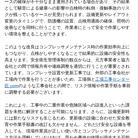
ースの確保が不十分なまま運用されている場合があり、その結果
として騒音による健康への影響や点検時の転倒・接触事故のリス
クが残っているケースが見受けられます。設備更新やレイアウト
変更のタイミングで、防護柵の設置、点検用通路の確保、照明の
改善などを同時に行うことで、作業者にとって安全で作業しやす
い環境を整えることができます。
このような改良はコンプレッサメンテナンス時の作業効率向上に
もつながり、点検がしやすくなることで結果的に設備の安全性も
高まります。安全衛生管理体制の観点からは、元方事業者と協力
会社との間で情報共有や連絡調整を適切に行うことが重要とされ
ています。コンプレッサ設置や更新工事では、外部の工事会社が
工場内で作業を行うことが多いため、工場側と
工場工事センター
匠.com
のような工事会社との間で、リスク情報や作業手順を事前
に調整する必要がございます。
これにより、工事中の二重作業や危険区域への誤進入といった課
題を未然に解決することが可能になります。さらに、設備更新時
には新たなリスクも生じるため、更新後の設備に合わせた安全教
育や作業手順書の改訂も欠かせません。 どれだけ安全な設備を導
入しても、現場作業員が正しい使い方とコンプレッサメンテナン
ス方法を理解していなければ、思わぬ事故や故障が発生する可能