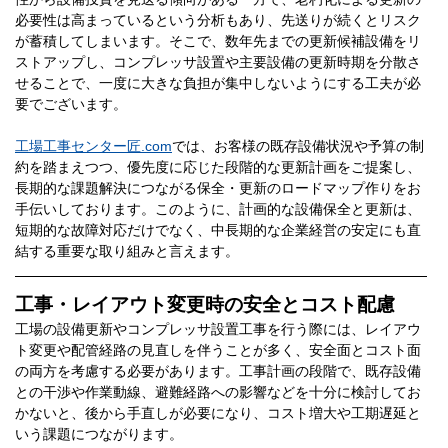
必要性は高まっているという分析もあり、先送りが続くとリスク
が蓄積してしまいます。そこで、数年先までの更新候補設備をリ
ストアップし、コンプレッサ設置や主要設備の更新時期を分散さ
せることで、一度に大きな負担が集中しないようにする工夫が必
要でございます。
工場工事センター匠.com
では、お客様の既存設備状況や予算の制
約を踏まえつつ、優先度に応じた段階的な更新計画をご提案し、
長期的な課題解決につながる保全・更新のロードマップ作りをお
手伝いしております。このように、計画的な設備保全と更新は、
短期的な故障対応だけでなく、中長期的な企業経営の安定にも直
結する重要な取り組みと言えます。
工事・レイアウト変更時の安全とコスト配慮
工場の設備更新やコンプレッサ設置工事を行う際には、レイアウ
ト変更や配管経路の見直しを伴うことが多く、安全面とコスト面
の両方を考慮する必要があります。工事計画の段階で、既存設備
との干渉や作業動線、避難経路への影響などを十分に検討してお
かないと、後から手直しが必要になり、コスト増大や工期遅延と
いう課題につながります。