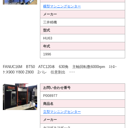
横型マシニングセンター
メーカー
三井精機
型式
HU63
年式
1996
FANUC16M BT50 ATC120本 630角 主軸回転数6000rpm ｽﾄﾛｰ
ｸ:X900 Y800 Z800 2パレ 任意割出 ･･･
お問い合わせ番号
P008977
商品名
立型マシニングセンター
メーカー
ヤマザキマザック