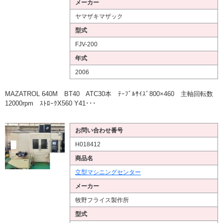
メーカー
ヤマザキマザック
型式
FJV-200
年式
2006
MAZATROL 640M BT40 ATC30本 ﾃｰﾌﾞﾙｻｲｽﾞ800×460 主軸回転数
12000rpm ｽﾄﾛｰｸX560 Y41･･･
お問い合わせ番号
H018412
商品名
立型マシニングセンター
メーカー
牧野フライス製作所
型式