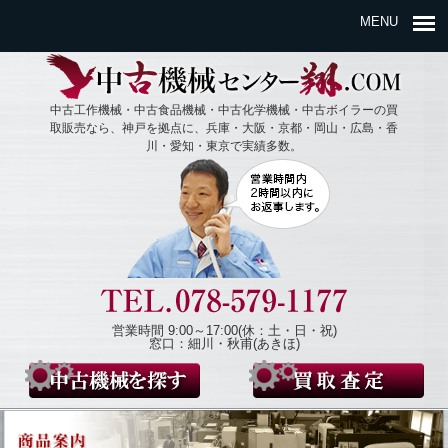
MENU
中古工作機械・中古食品機械・中古化学機械・中古ボイラーの買
取販売なら、神戸を拠点に、兵庫・大阪・京都・岡山・広島・香
川・愛知・東京で実績多数。
営業時間 9:00～17:00(休：土・日・祝)
窓口：細川・秋甫(あきほ)