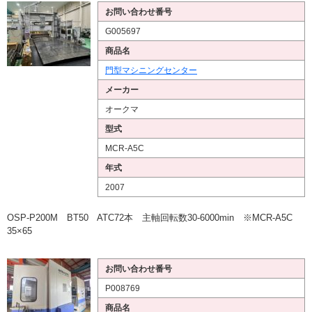
お問い合わせ番号
G005697
商品名
門型マシニングセンター
メーカー
オークマ
型式
MCR-A5C
年式
2007
OSP-P200M BT50 ATC72本 主軸回転数30-6000min ※MCR-A5C
35×65
お問い合わせ番号
P008769
商品名