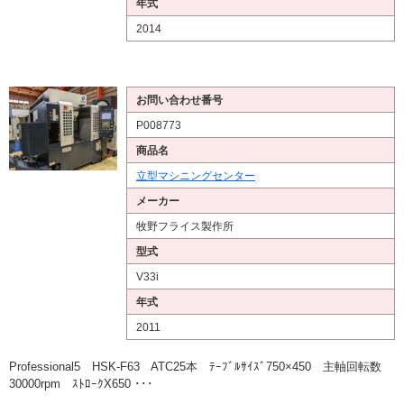
年式
2014
お問い合わせ番号
P008773
商品名
立型マシニングセンター
メーカー
牧野フライス製作所
型式
V33i
年式
2011
Professional5 HSK-F63 ATC25本 ﾃｰﾌﾞﾙｻｲｽﾞ750×450 主軸回転数
30000rpm ｽﾄﾛｰｸX650 ･･･