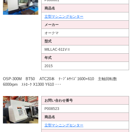
商品名
立型マシニングセンター
メーカー
オークマ
型式
MILLAC-611VⅡ
年式
2015
OSP-300M BT50 ATC20本 ﾃｰﾌﾞﾙｻｲｽﾞ1600×610 主軸回転数
6000rpm ｽﾄﾛｰｸ X1300 Y610 ･･･
お問い合わせ番号
P008523
商品名
立型マシニングセンター