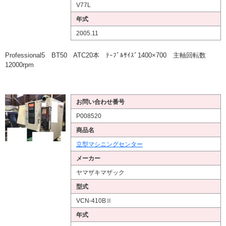
V77L
年式
2005.11
Professional5 BT50 ATC20本 ﾃｰﾌﾞﾙｻｲｽﾞ1400×700 主軸回転数
12000rpm
お問い合わせ番号
P008520
商品名
立型マシニングセンター
メーカー
ヤマザキマザック
型式
VCN-410BⅡ
年式