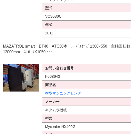
型式
VCS530C
年式
2011
MAZATROL smart BT40 ATC30本 ﾃｰﾌﾞﾙｻｲｽﾞ1300×550 主軸回転数
12000rpm ｽﾄﾛｰｸX1050 ･･･
お問い合わせ番号
P008643
商品名
横型マシニングセンター
メーカー
キタムラ機械
型式
Mycenter-HX400G