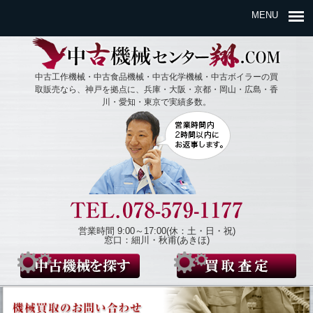
MENU
中古工作機械・中古食品機械・中古化学機械・中古ボイラーの買
取販売なら、神戸を拠点に、兵庫・大阪・京都・岡山・広島・香
川・愛知・東京で実績多数。
営業時間 9:00～17:00(休：土・日・祝)
窓口：細川・秋甫(あきほ)