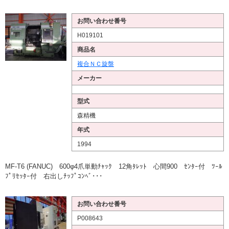
お問い合わせ番号
H019101
商品名
複合ＮＣ旋盤
メーカー
型式
森精機
年式
1994
MF-T6 (FANUC) 600φ4爪単動ﾁｬｯｸ 12角ﾀﾚｯﾄ 心間900 ｾﾝﾀｰ付 ﾂｰﾙ
ﾌﾟﾘｾｯﾀｰ付 右出しﾁｯﾌﾟｺﾝﾍﾞ･･･
お問い合わせ番号
P008643