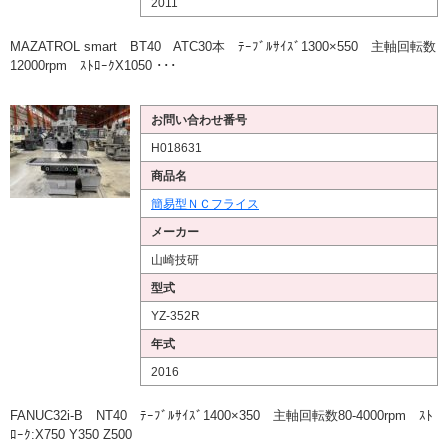
2011
MAZATROL smart BT40 ATC30本 ﾃｰﾌﾞﾙｻｲｽﾞ1300×550 主軸回転数
12000rpm ｽﾄﾛｰｸX1050 ･･･
お問い合わせ番号
H018631
商品名
簡易型ＮＣフライス
メーカー
山崎技研
型式
YZ-352R
年式
2016
FANUC32i-B NT40 ﾃｰﾌﾞﾙｻｲｽﾞ1400×350 主軸回転数80-4000rpm ｽﾄ
ﾛｰｸ:X750 Y350 Z500