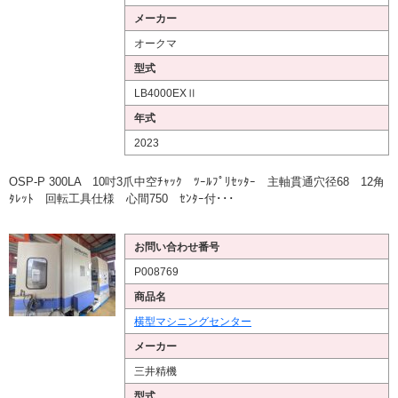
メーカー
オークマ
型式
LB4000EXⅡ
年式
2023
OSP-P 300LA 10吋3爪中空ﾁｬｯｸ ﾂｰﾙﾌﾟﾘｾｯﾀｰ 主軸貫通穴径68 12角
ﾀﾚｯﾄ 回転工具仕様 心間750 ｾﾝﾀｰ付･･･
お問い合わせ番号
P008769
商品名
横型マシニングセンター
メーカー
三井精機
型式