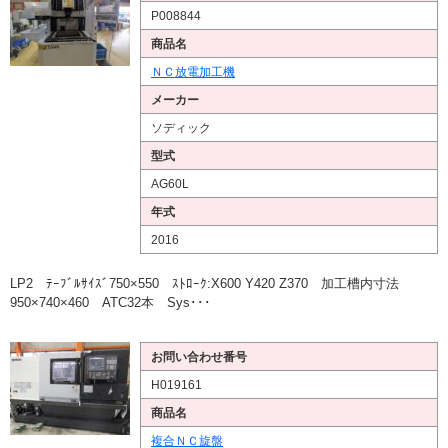
P008844
商品名
ＮＣ放電加工機
メーカー
ソディック
型式
AG60L
年式
2016
LP2 ﾃｰﾌﾞﾙｻｲｽﾞ750×550 ｽﾄﾛｰｸ:X600 Y420 Z370 加工槽内寸法
950×740×460 ATC32本 Sys･･･
お問い合わせ番号
H019161
商品名
複合ＮＣ旋盤