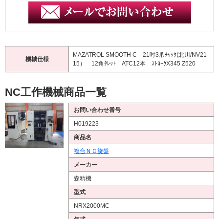
MAZATROL SMOOTH C 21吋3爪ﾁｬｯｸ(北川/NV21-
機械仕様
15） 12角ﾀﾚｯﾄ ATC12本 ｽﾄﾛｰｸX345 Z520
NC工作機械商品一覧
お問い合わせ番号
H019223
商品名
複合ＮＣ旋盤
メーカー
森精機
型式
NRX2000MC