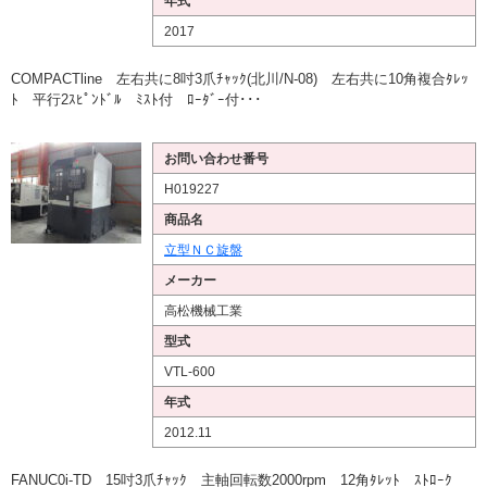
年式
2017
COMPACTline 左右共に8吋3爪ﾁｬｯｸ(北川/N-08) 左右共に10角複合ﾀﾚｯ
ﾄ 平行2ｽﾋﾟﾝﾄﾞﾙ ﾐｽﾄ付 ﾛｰﾀﾞｰ付･･･
お問い合わせ番号
H019227
商品名
立型ＮＣ旋盤
メーカー
高松機械工業
型式
VTL-600
年式
2012.11
FANUC0i-TD 15吋3爪ﾁｬｯｸ 主軸回転数2000rpm 12角ﾀﾚｯﾄ ｽﾄﾛｰｸ