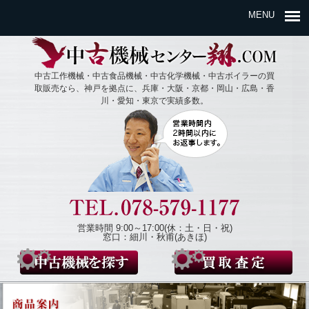
MENU
中古工作機械・中古食品機械・中古化学機械・中古ボイラーの買
取販売なら、神戸を拠点に、兵庫・大阪・京都・岡山・広島・香
川・愛知・東京で実績多数。
営業時間 9:00～17:00(休：土・日・祝)
窓口：細川・秋甫(あきほ)