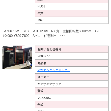
HU63
年式
1996
FANUC16M BT50 ATC120本 630角 主軸回転数6000rpm ｽﾄﾛｰ
ｸ:X900 Y800 Z800 2パレ 任意割出 ･･･
お問い合わせ番号
P008977
商品名
立型マシニングセンター
メーカー
ヤマザキマザック
型式
VCS530C
年式