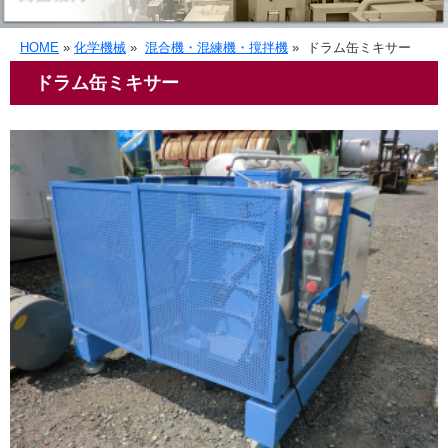
HOME
»
化学機械
»
混合機・混練機・撹拌機
»
ドラム缶ミキサー
ドラム缶ミキサー