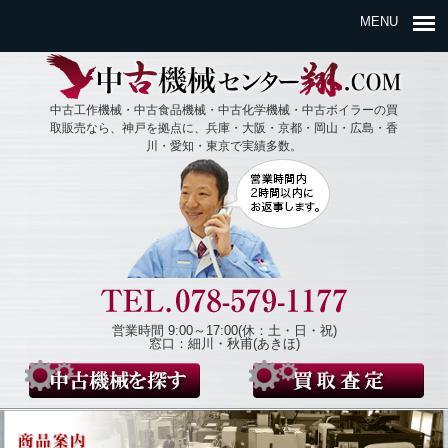
MENU
中古工作機械・中古食品機械・中古化学機械・中古ボイラーの買
取販売なら、神戸を拠点に、兵庫・大阪・京都・岡山・広島・香
川・愛知・東京で実績多数。
営業時間 9:00～17:00(休：土・日・祝)
窓口：細川・秋甫(あきほ)