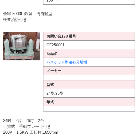
2007年
全容:3000L 鉄製 円筒竪型
検査済証付き
お問い合わせ番号
CE250001
商品名
バスケット型遠心分離機
メーカー
型式
24型/26型
年式
24吋 2台 26吋 2台
上排式 手動ブレーキ付き
200V 1.5KW 回転数:1650rpm