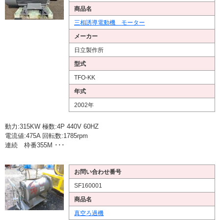
商品名
三相誘導電動機 モーター
メーカー
日立製作所
型式
TFO-KK
年式
2002年
動力:315KW 極数:4P 440V 60HZ
電流値:475A 回転数:1785rpm
連続 枠番355M ･･･
お問い合わせ番号
SF160001
商品名
真空ろ過機