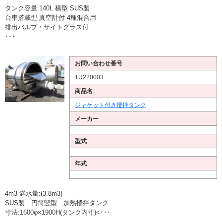
タンク容量:140L 横型 SUS製
台車搭載型 真空計付 4種混合用
排出バルブ・サイトグラス付
･･･
お問い合わせ番号
TU220003
商品名
ジャケット付き攪拌タンク
メーカー
型式
年式
4m3 満水量:(3.8m3)
SUS製 円筒竪型 加熱攪拌タンク
寸法:1600φ×1900H(タンク内寸)<･･･