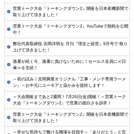
営業トーク大会『トーキングダウン2』開催を日本産機新聞で
取り上げて頂きました！
営業トーク大会『トーキングダウン2』YouTubeで熱戦を公開
中！
弊社代表取締役 吉岡洋明を 月刊『理念と経営』9月号で 取り
上げて頂きました！
激暑が続く今、激暑に負けないために！セールス全員に≪日
傘≫を支給！
～初の試み！吉岡興業オリジナル『工事・メンテ専用ラーメ
ン』～お中元にユーモアと温かみを提供します！
～大会開催まであと2週間！7月26日(金)開催！～営業トーク
大会『トーキングダウン2』で営業の面白さを訴求！
営業トーク大会『トーキングダウン2』開催を日本産機新聞で
取り上げて頂きました！
～幸せな気持ちで働ける職場を目指す～「ありがとう」と言