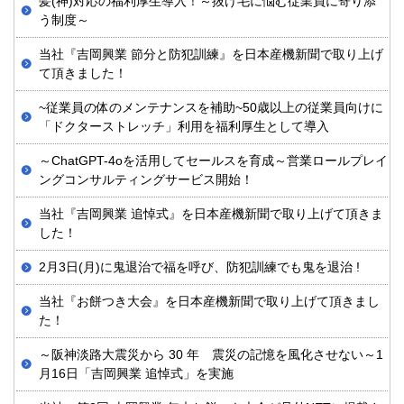
髪(神)対応の福利厚生導入！～抜け毛に悩む従業員に寄り添
う制度～
当社『吉岡興業 節分と防犯訓練』を日本産機新聞で取り上げ
て頂きました！
~従業員の体のメンテナンスを補助~50歳以上の従業員向けに
「ドクターストレッチ」利用を福利厚生として導入
～ChatGPT-4oを活用してセールスを育成～営業ロールプレイ
ングコンサルティングサービス開始！
当社『吉岡興業 追悼式』を日本産機新聞で取り上げて頂きま
した！
2月3日(月)に鬼退治で福を呼び、防犯訓練でも鬼を退治 !
当社『お餅つき大会』を日本産機新聞で取り上げて頂きまし
た！
～阪神淡路大震災から 30 年 震災の記憶を風化させない～1
月16日「吉岡興業 追悼式」を実施