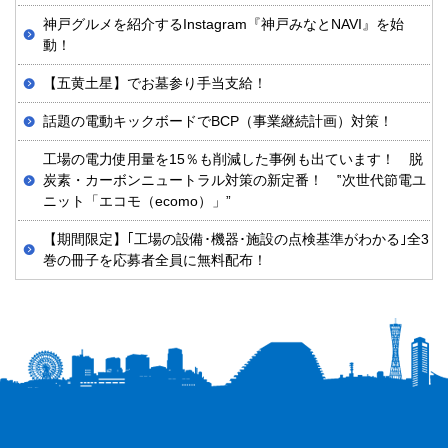
神戸グルメを紹介するInstagram『神戸みなとNAVI』を始
動！
【五黄土星】でお墓参り手当支給！
話題の電動キックボードでBCP（事業継続計画）対策！
工場の電力使用量を15％も削減した事例も出ています！ 脱
炭素・カーボンニュートラル対策の新定番！ ‟次世代節電ユ
ニット「エコモ（ecomo）」”
【期間限定】｢工場の設備･機器･施設の点検基準がわかる｣全3
巻の冊子を応募者全員に無料配布！