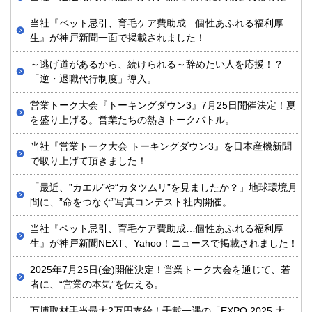
当社『ペット忌引、育毛ケア費助成…個性あふれる福利厚
生』が神戸新聞一面で掲載されました！
～逃げ道があるから、続けられる～辞めたい人を応援！？
「逆・退職代行制度」導入。
営業トーク大会『トーキングダウン3』7月25日開催決定！夏
を盛り上げる。営業たちの熱きトークバトル。
当社『営業トーク大会 トーキングダウン3』を日本産機新聞
で取り上げて頂きました！
「最近、”カエル”や“カタツムリ”を見ましたか？」地球環境月
間に、”命をつなぐ”写真コンテスト社内開催。
当社『ペット忌引、育毛ケア費助成…個性あふれる福利厚
生』が神戸新聞NEXT、Yahoo！ニュースで掲載されました！
2025年7月25日(金)開催決定！営業トーク大会を通じて、若
者に、“営業の本気”を伝える。
万博取材手当最大2万円支給！千載一遇の「EXPO 2025 大