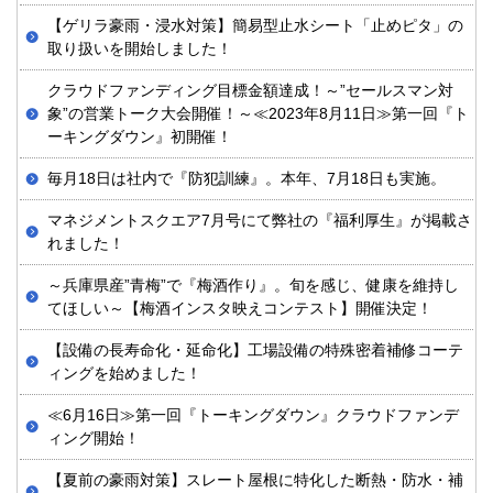
【ゲリラ豪雨・浸水対策】簡易型止水シート「止めピタ」の
取り扱いを開始しました！
クラウドファンディング目標金額達成！～”セールスマン対
象”の営業トーク大会開催！～≪2023年8月11日≫第一回『ト
ーキングダウン』初開催！
毎月18日は社内で『防犯訓練』。本年、7月18日も実施。
マネジメントスクエア7月号にて弊社の『福利厚生』が掲載さ
れました！
～兵庫県産”青梅”で『梅酒作り』。旬を感じ、健康を維持し
てほしい～【梅酒インスタ映えコンテスト】開催決定！
【設備の長寿命化・延命化】工場設備の特殊密着補修コーテ
ィングを始めました！
≪6月16日≫第一回『トーキングダウン』クラウドファンデ
ィング開始！
【夏前の豪雨対策】スレート屋根に特化した断熱・防水・補