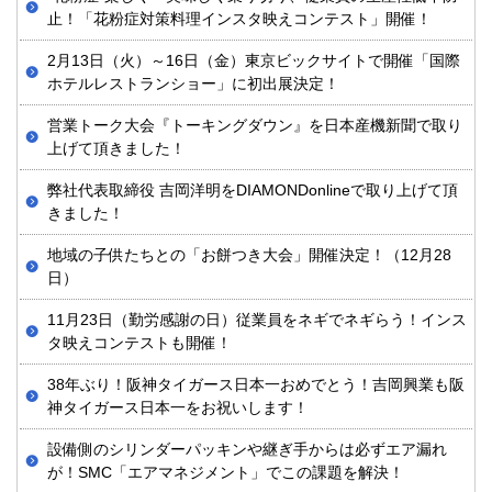
止！「花粉症対策料理インスタ映えコンテスト」開催！
2月13日（火）～16日（金）東京ビックサイトで開催「国際
ホテルレストランショー」に初出展決定！
営業トーク大会『トーキングダウン』を日本産機新聞で取り
上げて頂きました！
弊社代表取締役 吉岡洋明をDIAMONDonlineで取り上げて頂
きました！
地域の子供たちとの「お餅つき大会」開催決定！（12月28
日）
11月23日（勤労感謝の日）従業員をネギでネギらう！インス
タ映えコンテストも開催！
38年ぶり！阪神タイガース日本一おめでとう！吉岡興業も阪
神タイガース日本一をお祝いします！
設備側のシリンダーパッキンや継ぎ手からは必ずエア漏れ
が！SMC「エアマネジメント」でこの課題を解決！