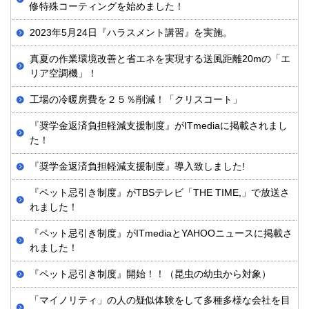
修特殊コーティングを始めました！
2023年5月24日『ハラスメント講習』を実施。
真夏の作業環境改善と省エネを実現する送風距離20mの「エ
リア空調機」！
工場の冷暖房費を２５％削減！「クリスコート」
『奨学金返済負担軽減支援制度』がITmediaに掲載されまし
た！
『奨学金返済負担軽減支援制度』導入致しました!
『ペット忌引き制度』がTBSテレビ「THE TIME,」で放送さ
れました！
『ペット忌引き制度』がITmediaとYAHOOニュースに掲載さ
れました！
『ペット忌引き制度』開始！！（昆虫の幼虫から対象）
「マイノリティ」の人の疑似体験をして多種多様な会社を目