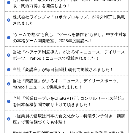
阪・関西万博」を発信しよう！
株式会社ワイシグマ「ロボ☆プロキッズ」が号外NETに掲載
されました
“ゲームで遊ぶ”も良し。”ゲームを創作る”も良し。中学生対象
の本格ゲーム開発教室、2025年度開講へ！
当社『ヘアケア制度導入』がよろず～ニュース、デイリース
ポーツ、Yahoo！ニュースで掲載されました！
当社『麹講座』が毎日新聞社 朝刊で掲載されました！
当社『麹講座』がよろず～ニュース、デイリースポーツ、
Yahoo！ニュースで掲載されました！
当社『営業ロープレをChatGPT行うコンサルサービス開始』
を日本産機新聞で取り上げて頂きました！
～従業員の健康は日本の食文化から～特製ランチ付き「麹講
座」で醤油麹づくりも体験！