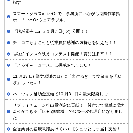
指す
スマートグラス×LiveOnで、事務所にいながら遠隔作業指
示！「LiveOnウェアラブル」
『脱炭素寺.com』3 月7 日( 火) 公開！！
チョコでちょこっと従業員に感謝の気持ちを伝えた！！
“黒豆” インスタ映えコンテスト開催！賞品は多幸！？
「よろず～ニュース」に掲載されました！
11 月23 日( 勤労感謝の日) に「岩津ねぎ」で従業員を「ね
ぎ」らいたい！
ハロウィン補助金支給で10 月31 日を最大限楽しむ！
サプライチェーン排出量測定に貢献！ 後付けで簡単に電力
監視ができる「LoRa無線機」の販売一次代理店になりまし
た！
全従業員の健康意識あげていく【シュッとし手当】支給！