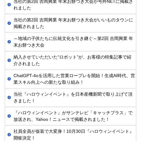
当社の第2回 吉岡興業 年末お餅つき大会が号外NETに掲載さ
れました
当社の第2回 吉岡興業 年末お餅つき大会がいいものタウンに
掲載されました
～地域の子供たちに伝統文化を引き継ぐ～第2回 吉岡興業 年
末お餅つき大会
納入させていただいた“ロボット”が、お客様の特集記事で紹
介されました
ChatGPT-4oを活用した営業ロープレを開始！生成AI時代、営
業スキル向上への新たな取り組み！
当社『ハロウィンイベント』を日本産機新聞で取り上げて頂
きました！
『ハロウィンイベント』がサンテレビ「キャッチプラス」で
放送され、Yahoo！ニュースで掲載されました！
社員全員が仮装で大変身！10月30日『ハロウィンイベント』
開催決定！