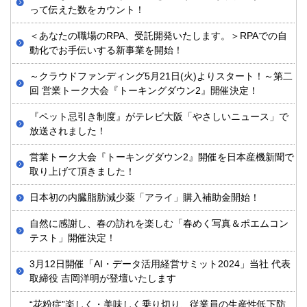
って伝えた数をカウント！
＜あなたの職場のRPA、受託開発いたします。＞RPAでの自
動化でお手伝いする新事業を開始！
～クラウドファンディング5月21日(火)よりスタート！～第二
回 営業トーク大会『トーキングダウン2』開催決定！
『ペット忌引き制度』がテレビ大阪「やさしいニュース」で
放送されました！
営業トーク大会『トーキングダウン2』開催を日本産機新聞で
取り上げて頂きました！
日本初の内臓脂肪減少薬「アライ」購入補助金開始！
自然に感謝し、春の訪れを楽しむ「春めく写真＆ポエムコン
テスト」開催決定！
3月12日開催「AI・データ活用経営サミット2024」当社 代表
取締役 吉岡洋明が登壇いたします
“花粉症”楽しく・美味しく乗り切り、従業員の生産性低下防