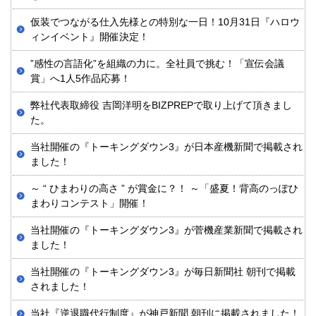
仮装でつながる仕入先様との特別な一日！10月31日『ハロウ
ィンイベント』開催決定！
”感性の言語化”を組織の力に。全社員で挑む！「宣伝会議
賞」へ1人5作品応募！
弊社代表取締役 吉岡洋明をBIZPREPで取り上げて頂きまし
た。
当社開催の『トーキングダウン3』が日本産機新聞で掲載され
ました！
～ “ ひまわりの高さ ” が賞金に？！ ～「盛夏！背高のっぽひ
まわりコンテスト」開催！
当社開催の『トーキングダウン3』が菅機産業新聞で掲載され
ました！
当社開催の『トーキングダウン3』が毎日新聞社 朝刊で掲載
されました！
当社『逆退職代行制度』が神戸新聞 朝刊に掲載されました！