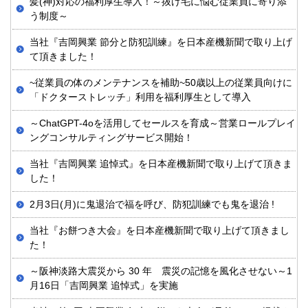
髪(神)対応の福利厚生導入！～抜け毛に悩む従業員に寄り添
う制度～
当社『吉岡興業 節分と防犯訓練』を日本産機新聞で取り上げ
て頂きました！
~従業員の体のメンテナンスを補助~50歳以上の従業員向けに
「ドクターストレッチ」利用を福利厚生として導入
～ChatGPT-4oを活用してセールスを育成～営業ロールプレイ
ングコンサルティングサービス開始！
当社『吉岡興業 追悼式』を日本産機新聞で取り上げて頂きま
した！
2月3日(月)に鬼退治で福を呼び、防犯訓練でも鬼を退治 !
当社『お餅つき大会』を日本産機新聞で取り上げて頂きまし
た！
～阪神淡路大震災から 30 年 震災の記憶を風化させない～1
月16日「吉岡興業 追悼式」を実施