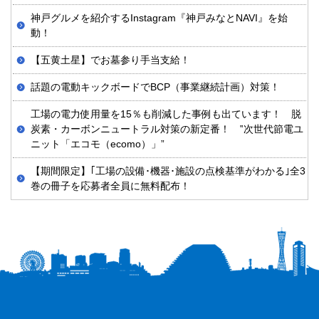
神戸グルメを紹介するInstagram『神戸みなとNAVI』を始
動！
【五黄土星】でお墓参り手当支給！
話題の電動キックボードでBCP（事業継続計画）対策！
工場の電力使用量を15％も削減した事例も出ています！ 脱
炭素・カーボンニュートラル対策の新定番！ ‟次世代節電ユ
ニット「エコモ（ecomo）」”
【期間限定】｢工場の設備･機器･施設の点検基準がわかる｣全3
巻の冊子を応募者全員に無料配布！