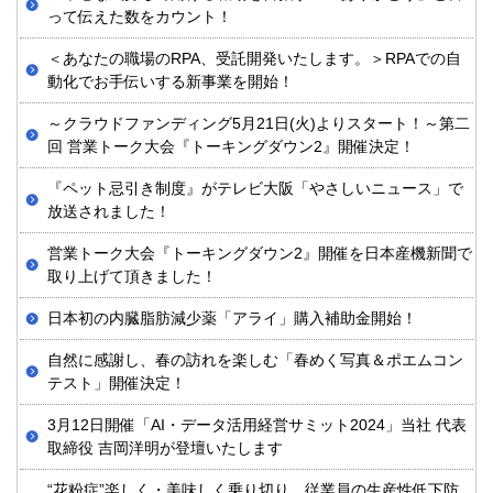
って伝えた数をカウント！
＜あなたの職場のRPA、受託開発いたします。＞RPAでの自
動化でお手伝いする新事業を開始！
～クラウドファンディング5月21日(火)よりスタート！～第二
回 営業トーク大会『トーキングダウン2』開催決定！
『ペット忌引き制度』がテレビ大阪「やさしいニュース」で
放送されました！
営業トーク大会『トーキングダウン2』開催を日本産機新聞で
取り上げて頂きました！
日本初の内臓脂肪減少薬「アライ」購入補助金開始！
自然に感謝し、春の訪れを楽しむ「春めく写真＆ポエムコン
テスト」開催決定！
3月12日開催「AI・データ活用経営サミット2024」当社 代表
取締役 吉岡洋明が登壇いたします
“花粉症”楽しく・美味しく乗り切り、従業員の生産性低下防