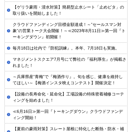
【ゲリラ豪雨・浸水対策】簡易型止水シート「止めピタ」の
取り扱いを開始しました！
クラウドファンディング目標金額達成！～”セールスマン対
象”の営業トーク大会開催！～≪2023年8月11日≫第一回『ト
ーキングダウン』初開催！
毎月18日は社内で『防犯訓練』。本年、7月18日も実施。
マネジメントスクエア7月号にて弊社の『福利厚生』が掲載さ
れました！
～兵庫県産”青梅”で『梅酒作り』。旬を感じ、健康を維持し
てほしい～【梅酒インスタ映えコンテスト】開催決定！
【設備の長寿命化・延命化】工場設備の特殊密着補修コーテ
ィングを始めました！
≪6月16日≫第一回『トーキングダウン』クラウドファンデ
ィング開始！
【夏前の豪雨対策】スレート屋根に特化した断熱・防水・補