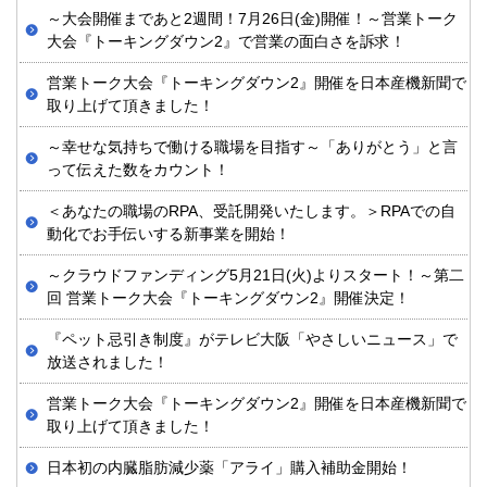
～大会開催まであと2週間！7月26日(金)開催！～営業トーク
大会『トーキングダウン2』で営業の面白さを訴求！
営業トーク大会『トーキングダウン2』開催を日本産機新聞で
取り上げて頂きました！
～幸せな気持ちで働ける職場を目指す～「ありがとう」と言
って伝えた数をカウント！
＜あなたの職場のRPA、受託開発いたします。＞RPAでの自
動化でお手伝いする新事業を開始！
～クラウドファンディング5月21日(火)よりスタート！～第二
回 営業トーク大会『トーキングダウン2』開催決定！
『ペット忌引き制度』がテレビ大阪「やさしいニュース」で
放送されました！
営業トーク大会『トーキングダウン2』開催を日本産機新聞で
取り上げて頂きました！
日本初の内臓脂肪減少薬「アライ」購入補助金開始！