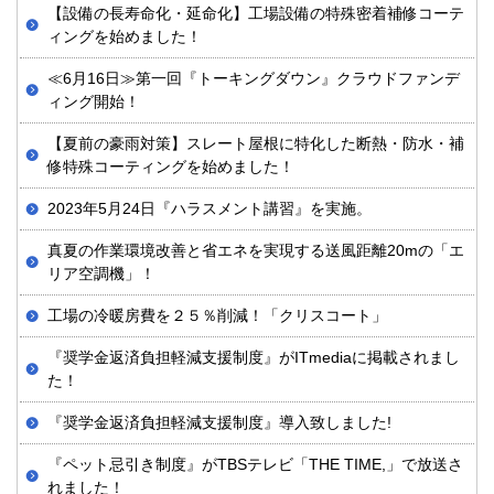
【設備の長寿命化・延命化】工場設備の特殊密着補修コーテ
ィングを始めました！
≪6月16日≫第一回『トーキングダウン』クラウドファンデ
ィング開始！
【夏前の豪雨対策】スレート屋根に特化した断熱・防水・補
修特殊コーティングを始めました！
2023年5月24日『ハラスメント講習』を実施。
真夏の作業環境改善と省エネを実現する送風距離20mの「エ
リア空調機」！
工場の冷暖房費を２５％削減！「クリスコート」
『奨学金返済負担軽減支援制度』がITmediaに掲載されまし
た！
『奨学金返済負担軽減支援制度』導入致しました!
『ペット忌引き制度』がTBSテレビ「THE TIME,」で放送さ
れました！