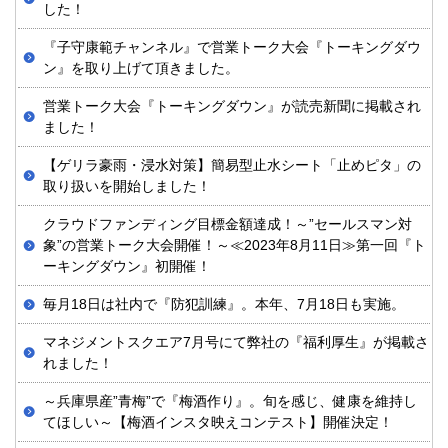
した！
『子守康範チャンネル』で営業トーク大会『トーキングダウ
ン』を取り上げて頂きました。
営業トーク大会『トーキングダウン』が読売新聞に掲載され
ました！
【ゲリラ豪雨・浸水対策】簡易型止水シート「止めピタ」の
取り扱いを開始しました！
クラウドファンディング目標金額達成！～”セールスマン対
象”の営業トーク大会開催！～≪2023年8月11日≫第一回『ト
ーキングダウン』初開催！
毎月18日は社内で『防犯訓練』。本年、7月18日も実施。
マネジメントスクエア7月号にて弊社の『福利厚生』が掲載さ
れました！
～兵庫県産”青梅”で『梅酒作り』。旬を感じ、健康を維持し
てほしい～【梅酒インスタ映えコンテスト】開催決定！