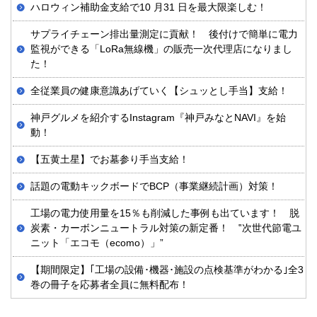
ハロウィン補助金支給で10 月31 日を最大限楽しむ！
サプライチェーン排出量測定に貢献！ 後付けで簡単に電力
監視ができる「LoRa無線機」の販売一次代理店になりまし
た！
全従業員の健康意識あげていく【シュッとし手当】支給！
神戸グルメを紹介するInstagram『神戸みなとNAVI』を始
動！
【五黄土星】でお墓参り手当支給！
話題の電動キックボードでBCP（事業継続計画）対策！
工場の電力使用量を15％も削減した事例も出ています！ 脱
炭素・カーボンニュートラル対策の新定番！ ‟次世代節電ユ
ニット「エコモ（ecomo）」”
【期間限定】｢工場の設備･機器･施設の点検基準がわかる｣全3
巻の冊子を応募者全員に無料配布！