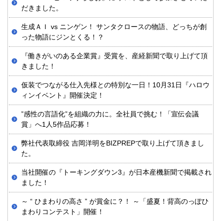
だきました。
生成ＡＩ vs ニンゲン！ サンタクロースの物語、どっちが創
った物語にジンとくる！？
『働きがいのある企業賞』受賞を、産経新聞で取り上げて頂
きました！
仮装でつながる仕入先様との特別な一日！10月31日『ハロウ
ィンイベント』開催決定！
”感性の言語化”を組織の力に。全社員で挑む！「宣伝会議
賞」へ1人5作品応募！
弊社代表取締役 吉岡洋明をBIZPREPで取り上げて頂きまし
た。
当社開催の『トーキングダウン3』が日本産機新聞で掲載され
ました！
～ “ ひまわりの高さ ” が賞金に？！ ～「盛夏！背高のっぽひ
まわりコンテスト」開催！