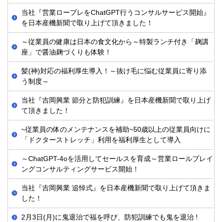
当社『営業ロープレをChatGPT行うコンサルサービス開始』
を日本産機新聞で取り上げて頂きました！
～従業員の健康は日本の食文化から～特製ランチ付き「麹講
座」で醤油麹づくりも体験！
髪(神)対応の福利厚生導入！～抜け毛に悩む従業員に寄り添
う制度～
当社『吉岡興業 節分と防犯訓練』を日本産機新聞で取り上げ
て頂きました！
~従業員の体のメンテナンスを補助~50歳以上の従業員向けに
「ドクターストレッチ」利用を福利厚生として導入
～ChatGPT-4oを活用してセールスを育成～営業ロールプレイ
ングコンサルティングサービス開始！
当社『吉岡興業 追悼式』を日本産機新聞で取り上げて頂きま
した！
2月3日(月)に鬼退治で福を呼び、防犯訓練でも鬼を退治 !