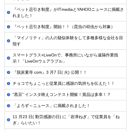
『ペット忌引き制度』がITmediaとYAHOOニュースに掲載さ
れました！
『ペット忌引き制度』開始！！（昆虫の幼虫から対象）
「マイノリティ」の人の疑似体験をして多種多様な会社を目
指す
スマートグラス×LiveOnで、事務所にいながら遠隔作業指
示！「LiveOnウェアラブル」
『脱炭素寺.com』3 月7 日( 火) 公開！！
チョコでちょこっと従業員に感謝の気持ちを伝えた！！
“黒豆” インスタ映えコンテスト開催！賞品は多幸！？
「よろず～ニュース」に掲載されました！
11 月23 日( 勤労感謝の日) に「岩津ねぎ」で従業員を「ね
ぎ」らいたい！