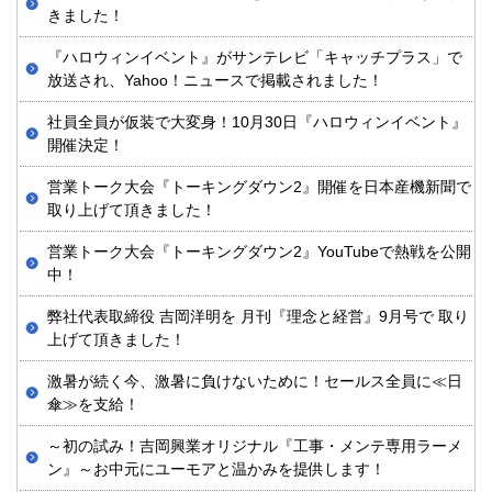
きました！
『ハロウィンイベント』がサンテレビ「キャッチプラス」で
放送され、Yahoo！ニュースで掲載されました！
社員全員が仮装で大変身！10月30日『ハロウィンイベント』
開催決定！
営業トーク大会『トーキングダウン2』開催を日本産機新聞で
取り上げて頂きました！
営業トーク大会『トーキングダウン2』YouTubeで熱戦を公開
中！
弊社代表取締役 吉岡洋明を 月刊『理念と経営』9月号で 取り
上げて頂きました！
激暑が続く今、激暑に負けないために！セールス全員に≪日
傘≫を支給！
～初の試み！吉岡興業オリジナル『工事・メンテ専用ラーメ
ン』～お中元にユーモアと温かみを提供します！