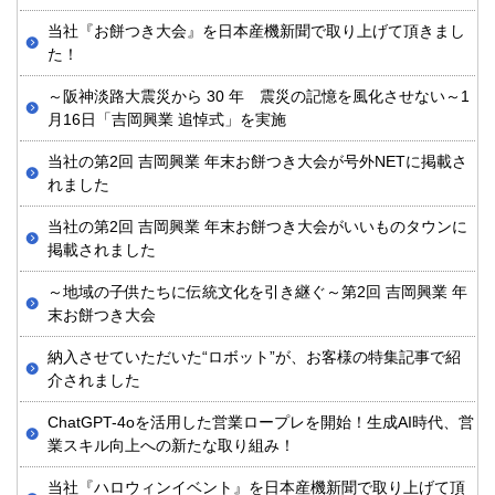
当社『お餅つき大会』を日本産機新聞で取り上げて頂きまし
た！
～阪神淡路大震災から 30 年 震災の記憶を風化させない～1
月16日「吉岡興業 追悼式」を実施
当社の第2回 吉岡興業 年末お餅つき大会が号外NETに掲載さ
れました
当社の第2回 吉岡興業 年末お餅つき大会がいいものタウンに
掲載されました
～地域の子供たちに伝統文化を引き継ぐ～第2回 吉岡興業 年
末お餅つき大会
納入させていただいた“ロボット”が、お客様の特集記事で紹
介されました
ChatGPT-4oを活用した営業ロープレを開始！生成AI時代、営
業スキル向上への新たな取り組み！
当社『ハロウィンイベント』を日本産機新聞で取り上げて頂