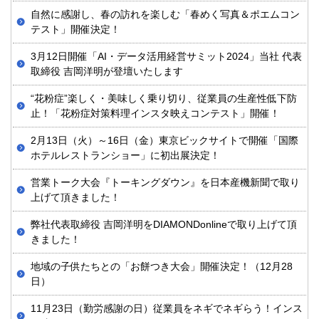
自然に感謝し、春の訪れを楽しむ「春めく写真＆ポエムコン
テスト」開催決定！
3月12日開催「AI・データ活用経営サミット2024」当社 代表
取締役 吉岡洋明が登壇いたします
“花粉症”楽しく・美味しく乗り切り、従業員の生産性低下防
止！「花粉症対策料理インスタ映えコンテスト」開催！
2月13日（火）～16日（金）東京ビックサイトで開催「国際
ホテルレストランショー」に初出展決定！
営業トーク大会『トーキングダウン』を日本産機新聞で取り
上げて頂きました！
弊社代表取締役 吉岡洋明をDIAMONDonlineで取り上げて頂
きました！
地域の子供たちとの「お餅つき大会」開催決定！（12月28
日）
11月23日（勤労感謝の日）従業員をネギでネギらう！インス