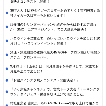
タ映えコンテストも開催！
38年ぶり！阪神タイガース日本一おめでとう！吉岡興業も阪
神タイガース日本一をお祝いします！
設備側のシリンダーパッキンや継ぎ手からは必ずエア漏れ
が！SMC「エアマネジメント」でこの課題を解決！
ハロウィン手当支給で、めいっぱいハロウィンを楽しむ！10
月31日『ハロウィンイベント』開催！
冷凍・冷蔵機器の電気代最大45％OFF！フロン漏えい検知シ
ステム「フロンキーパー」
9月29日（十五夜）は、お月見団子を手作りして、家族でお
月見を全力で楽しむ！
『お彼岸インスタ映えコンテスト開催決定！』
『子守康範チャンネル』で、営業トーク大会『トーキングダ
ウン』ダイジェスト動画を取り上げて頂きました。
弊社創業者 吉岡忠一をDIAMONDonlineで取り上げて頂きま