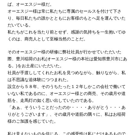
ば、オーエスジー様だ。
オーエスジー様は常に私たちに専属のセールスを付けて下さ
り、毎日私たちの誰かとともにお客様のもとへ足を運んでいた
だいている。
私たちがこれを当たり前とせず、感謝の気持ちを一生抱いてゆ
くのは、商売人として至極当然のことだ。
そのオーエスジー様の研修に弊社社員が行かせていただいた
際、豊川稲荷のお札(オーエスジー様の本社は愛知県豊川市にあ
る。)をお土産にいただいた。
社員が手渡ししてくれたお札を見つめながら、触りながら、私
は不思議な追体験につつまれた。
設立から５８年、そのうちたった１２年しかこの会社で働いて
いない私であるのに、オーエスジー様との商売、その歳月や道
筋を、走馬灯の如く思い出していたのである。
「あぁ、そういうことだったのか・・・・ありがとう・・・あ
りがとうございます」、その歳月や道筋の隅々に、私はお稲荷
様のご加護を感じていた。
私は見えないものを信じる。この感受性は私にだけあるもので