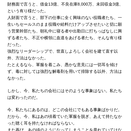
財務面で言うと、借金13億、不良在庫8,000万、未回収金3億、
という有り様だった。
人財面で言うと、部下の仕事に全く興味のない役職者たち、一
生いちセールスのまま役職や給料だけアップさせたいと切に願
う営業幹部たち、朝礼中に寝る者や出勤日に打ちっぱなしに興
ずる者たち、不正や横領に血道をあげる者たち、そんな有り様
だった。
強烈なリーダーシップで、世直しよろしく会社を建て直す以
外、方法はなかった。
たとえるなら、軍服を着こみ、愚かな意見には一切耳を傾け
ず、毒に対しては強烈な解毒剤を用いて排除する以外、方法は
なかった。
しかし、今、私たちの会社にはそのような事象はない。私たち
は変わったのだ。
今、私たちにあるのは、どこの会社にでもある事象ばかりだ。
だから、今、私はあの頃着ていた軍服を脱ぎ、あえて持たなか
った聴く耳を持たなければならない。
また再び、あの頃のようになってしまうことを畏れていてはな