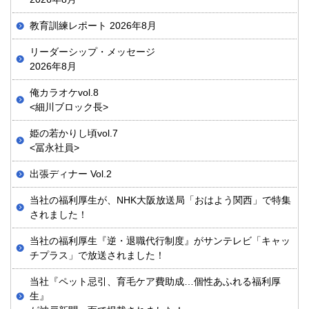
教育訓練レポート 2026年8月
リーダーシップ・メッセージ
2026年8月
俺カラオケvol.8
<細川ブロック長>
姫の若かりし頃vol.7
<冨永社員>
出張ディナー Vol.2
当社の福利厚生が、NHK大阪放送局「おはよう関西」で特集
されました！
当社の福利厚生『逆・退職代行制度』がサンテレビ「キャッ
チプラス」で放送されました！
当社『ペット忌引、育毛ケア費助成…個性あふれる福利厚
生』