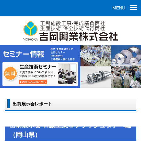
MENU
出前展示会レポート
出前展示会 日動工業＆フラッシュタナベ編
（岡山県）