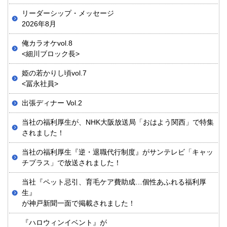
リーダーシップ・メッセージ
2026年8月
俺カラオケvol.8
<細川ブロック長>
姫の若かりし頃vol.7
<冨永社員>
出張ディナー Vol.2
当社の福利厚生が、NHK大阪放送局「おはよう関西」で特集
されました！
当社の福利厚生『逆・退職代行制度』がサンテレビ「キャッ
チプラス」で放送されました！
当社『ペット忌引、育毛ケア費助成…個性あふれる福利厚
生』
が神戸新聞一面で掲載されました！
『ハロウィンイベント』が