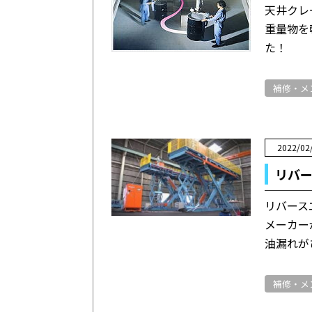
天井クレ
重量物を
た！
補修・メ
2022/02
リバ
リバース
メーカー
油漏れが
補修・メ