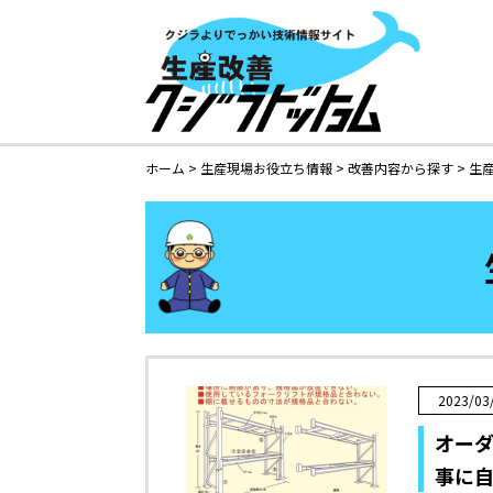
ホーム
>
生産現場お役立ち情報
>
改善内容から探す
>
生
2023/03
オー
事に