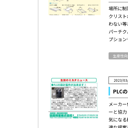
場所に制
クリスト
わない等
パーチク
プション
生産性向
2023/03
PLC
メーカー
ーと協力
気になる
適な提案