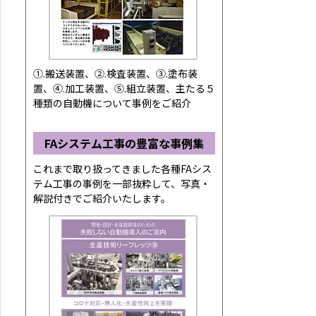
①.搬送装置、②.検査装置、③.塗布装
置、④.加工装置、⑤.組立装置、主たる５
種類の自動機について事例をご紹介
FAシステム工事の豊富な事例集
これまで取り扱ってきました各種FAシス
テム工事の事例を一部抜粋して、写真・
解説付きでご紹介いたします。