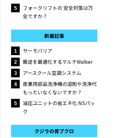
フォークリフトの 安全対策は万
5
全ですか？
新着記事
サーモバリア
1
搬送を最適化するマルチWalker
2
アースクール空調システム
3
産業用部品洗浄機の溶剤や洗浄代
4
もったいなくないですか？
油圧ユニットの省エネ化 NSパッ
5
ク
クジラの胃ブクロ