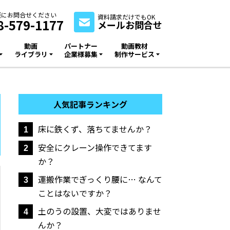
軽にお問合せください
資料請求だけでもOK
8-579-1177
メールお問合せ
動画
パートナー
動画教材
ライブラリ
企業様募集
制作サービス
人気記事ランキング
床に鉄くず、落ちてませんか？
1
安全にクレーン操作できてます
2
か？
運搬作業でぎっくり腰に… なんて
3
ことはないですか？
土のうの設置、大変ではありませ
4
んか？