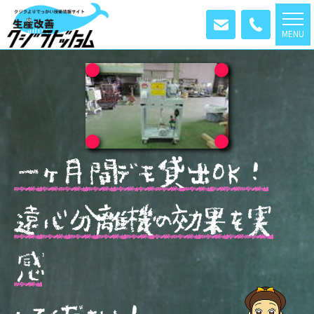
MENU
一
ヶ
月
間
デ
モ
貸
出
O
K
！
遠
心
分
離
機
の
効
果
を
実
感