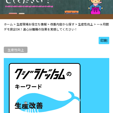
し
て
く
だ
さ
い
！
ホーム
>
生産現場お役立ち情報
>
改善内容から探す
>
生産性向上
>
一ヶ月間
デモ貸出OK！遠心分離機の効果を実感してください！
印刷
生産性向上
の
キーワード