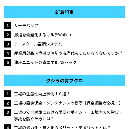
新着記事
サーモバリア
1
搬送を最適化するマルチWalker
2
アースクール空調システム
3
産業用部品洗浄機の溶剤や洗浄代もったいなくないですか？
4
油圧ユニットの省エネ化 NSパック
5
クジラの胃ブクロ
工場の生産性向上事例１０選！
1
工場の設備保全・メンテナンスの勘所【保全担当者必見！】
2
工場の安全対策における重要なポイント 工場内での労災・
3
事故を防ぐためには？
工場の省力化・無人化のメリット・デメリットとは？
4