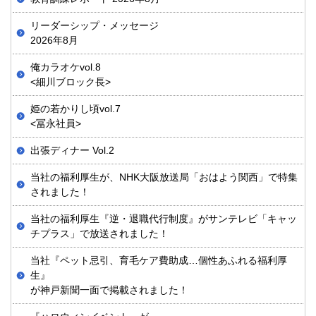
リーダーシップ・メッセージ
2026年8月
俺カラオケvol.8
<細川ブロック長>
姫の若かりし頃vol.7
<冨永社員>
出張ディナー Vol.2
当社の福利厚生が、NHK大阪放送局「おはよう関西」で特集
されました！
当社の福利厚生『逆・退職代行制度』がサンテレビ「キャッ
チプラス」で放送されました！
当社『ペット忌引、育毛ケア費助成…個性あふれる福利厚
生』
が神戸新聞一面で掲載されました！