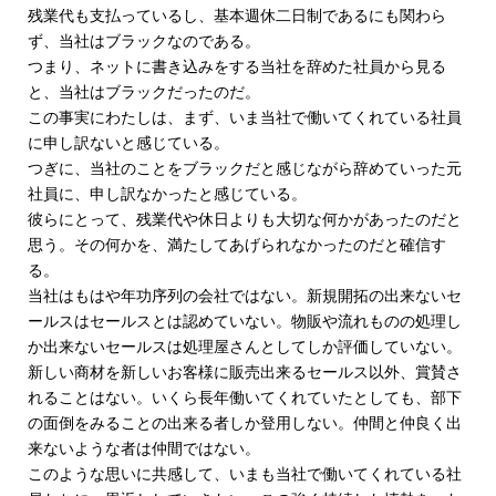
残業代も支払っているし、基本週休二日制であるにも関わら
ず、当社はブラックなのである。
つまり、ネットに書き込みをする当社を辞めた社員から見る
と、当社はブラックだったのだ。
この事実にわたしは、まず、いま当社で働いてくれている社員
に申し訳ないと感じている。
つぎに、当社のことをブラックだと感じながら辞めていった元
社員に、申し訳なかったと感じている。
彼らにとって、残業代や休日よりも大切な何かがあったのだと
思う。その何かを、満たしてあげられなかったのだと確信す
る。
当社はもはや年功序列の会社ではない。新規開拓の出来ないセ
ールスはセールスとは認めていない。物販や流れものの処理し
か出来ないセールスは処理屋さんとしてしか評価していない。
新しい商材を新しいお客様に販売出来るセールス以外、賞賛さ
れることはない。いくら長年働いてくれていたとしても、部下
の面倒をみることの出来る者しか登用しない。仲間と仲良く出
来ないような者は仲間ではない。
このような思いに共感して、いまも当社で働いてくれている社