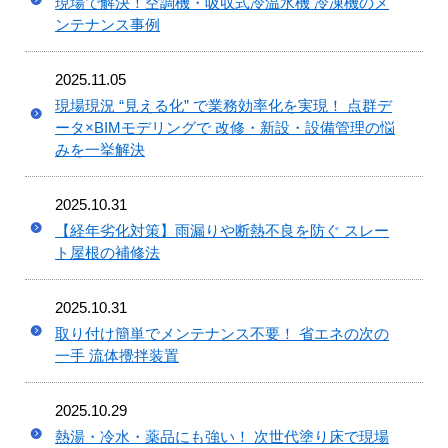
現場で解決！空調機・吸収式冷温水機 冷凍機のメ
ンテナンス事例
2025.11.05
現場現況 “見える化” で業務効率化を実現！ 点群デ
ータ×BIMモデリングで 改修・新設・設備管理の悩
みを一挙解決
2025.10.31
【経年劣化対策】雨漏りや断熱不良を防ぐ スレー
ト屋根の補修法
2025.10.31
取り付け簡単でメンテナンス不要！ 省エネの次の
一手 流体攪拌装置
2025.10.29
熱湯・冷水・薬品にも強い！ 次世代塗り床で現場