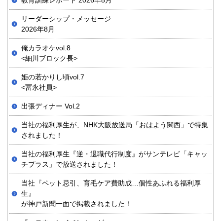
リーダーシップ・メッセージ
2026年8月
俺カラオケvol.8
<細川ブロック長>
姫の若かりし頃vol.7
<冨永社員>
出張ディナー Vol.2
当社の福利厚生が、NHK大阪放送局「おはよう関西」で特集
されました！
当社の福利厚生『逆・退職代行制度』がサンテレビ「キャッ
チプラス」で放送されました！
当社『ペット忌引、育毛ケア費助成…個性あふれる福利厚
生』
が神戸新聞一面で掲載されました！