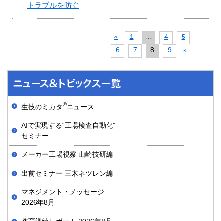
トラブルを防ぐ
«
1
…
4
5
6
7
8
9
»
®
生技のミカタ
ニュース
AIで実現する“工場検査自動化”
セミナー
メーカー工場視察 山崎技研編
出前セミナー 三木ネツレン編
マネジメント・メッセージ
2026年8月
教育訓練レポート 2026年8月