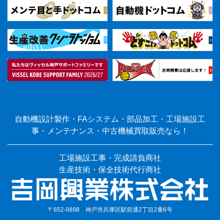
自動機設計製作・FAシステム・部品加工・工場施設工
事・メンテナンス・中古機械買取販売なら！
工場施設工事・完成請負商社
生産技術・保全技術代行商社
〒652-0898 神戸市兵庫区駅前通2丁目2番6号