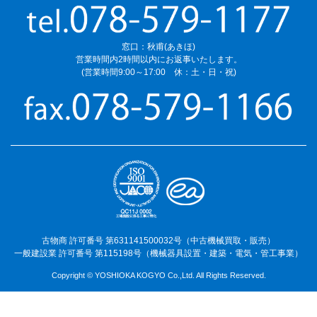
窓口：秋甫(あきほ)
営業時間内2時間以内にお返事いたします。
(営業時間9:00～17:00 休：土・日・祝)
古物商 許可番号 第631141500032号（中古機械買取・販売）
一般建設業 許可番号 第115198号（機械器具設置・建築・電気・管工事業）
Copyright © YOSHIOKA KOGYO Co.,Ltd. All Rights Reserved.