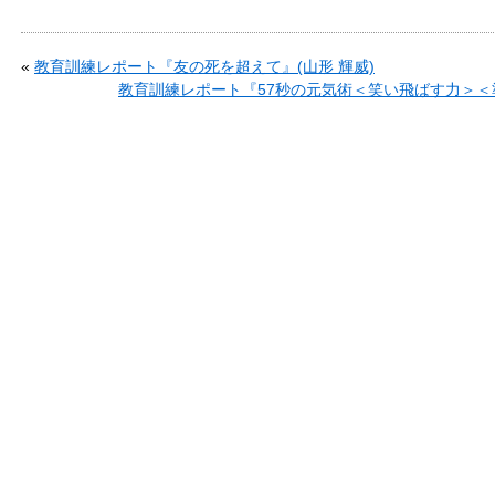
«
教育訓練レポート『友の死を超えて』(山形 輝威)
教育訓練レポート『57秒の元気術＜笑い飛ばす力＞＜準