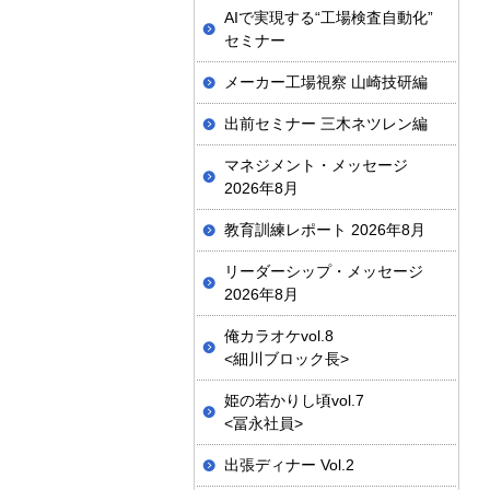
AIで実現する“工場検査自動化”
セミナー
メーカー工場視察 山崎技研編
出前セミナー 三木ネツレン編
マネジメント・メッセージ
2026年8月
教育訓練レポート 2026年8月
リーダーシップ・メッセージ
2026年8月
俺カラオケvol.8
<細川ブロック長>
姫の若かりし頃vol.7
<冨永社員>
出張ディナー Vol.2