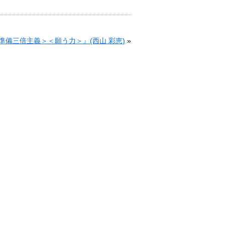
備三倍主義＞＜願う力＞』(西山 彩恵)
»