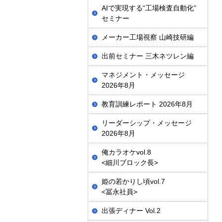
AIで実現する“工場検査自動化”
セミナー
メーカー工場視察 山崎技研編
出前セミナー 三木ネツレン編
マネジメント・メッセージ
2026年8月
教育訓練レポート 2026年8月
リーダーシップ・メッセージ
2026年8月
俺カラオケvol.8
<細川ブロック長>
姫の若かりし頃vol.7
<冨永社員>
出張ディナー Vol.2