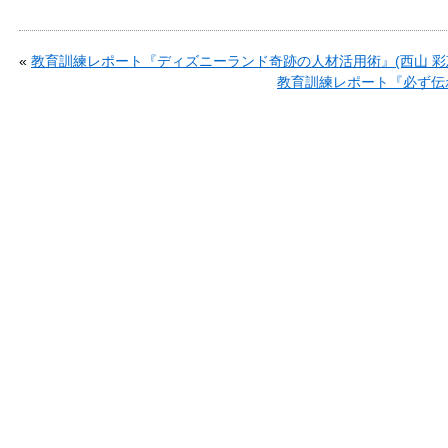
«
教育訓練レポート『ディズニーランド奇跡の人材活用術』(西山 彩
教育訓練レポート『必ず伝わ