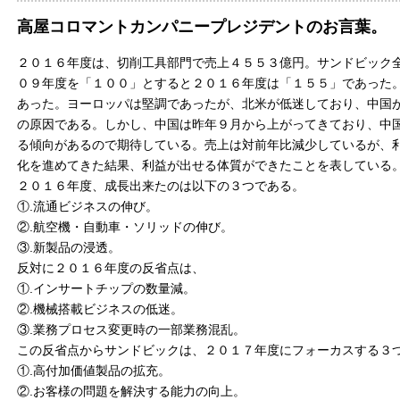
高屋コロマントカンパニープレジデントのお言葉。
２０１６年度は、切削工具部門で売上４５５３億円。サンドビック
０９年度を「１００」とすると２０１６年度は「１５５」であった
あった。ヨーロッパは堅調であったが、北米が低迷しており、中国
の原因である。しかし、中国は昨年９月から上がってきており、中
る傾向があるので期待している。売上は対前年比減少しているが、
化を進めてきた結果、利益が出せる体質ができたことを表している
２０１６年度、成長出来たのは以下の３つである。
①.流通ビジネスの伸び。
②.航空機・自動車・ソリッドの伸び。
③.新製品の浸透。
反対に２０１６年度の反省点は、
①.インサートチップの数量減。
②.機械搭載ビジネスの低迷。
③.業務プロセス変更時の一部業務混乱。
この反省点からサンドビックは、２０１７年度にフォーカスする３
①.高付加価値製品の拡充。
②.お客様の問題を解決する能力の向上。