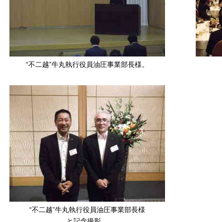
“不二越”牛丸執行役員油圧事業部長様。
“不二越”牛丸執行役員油圧事業部長様
と記念撮影。