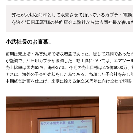
弊社が大切な商材として販売させて頂いているカプラ・電動
を誇る“日東工器”様の特約店会に弊社からは吉岡社長が参加
小武社長のお言葉。
前期は売上増・為替効果で増収増益であった。総じて好調であったカ
が堅調で、油圧用カプラが復調した。動工具については、エアツー
売上比率は国内63％、海外37％。今期の売上目標は279億6000万
ナスは、海外の子会社売却をした為である。売却した子会社を差し
中期経営計画を仕上げ、来期に控える創立60周年に向け全社で頑張