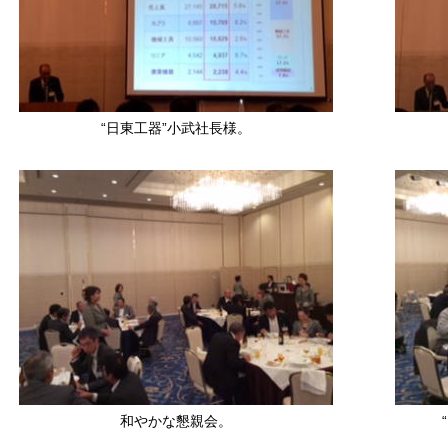
“日東工器”小武社長様。
和やかな懇親会。