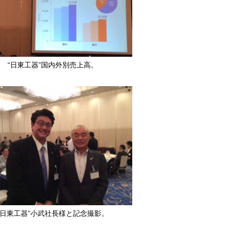
“日東工器”国内外別売上高。
“日東工器”小武社長様と記念撮影。