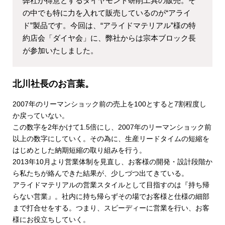
弊社が得意とするダイヤモンド研削工具の販売。そ
の中でも特に力を入れて販売しているのが“アライ
ド”製品です。今回は、“アライドマテリアル”様の特
約店会「ダイヤ会」に、弊社からは宗本ブロック長
が参加いたしました。
北川社長のお言葉。
2007年のリーマンショック前の売上を100とすると7割程度し
か戻っていない。
この数字を2年かけて1.5倍にし、2007年のリーマンショック前
以上の数字にしていく。その為に、生産リードタイムの短縮を
はじめとした納期短縮の取り組みを行う。
2013年10月より営業体制を見直し、お客様の開発・設計段階か
ら私たちが絡んできた結果が、少しづつ出てきている。
アライドマテリアルの営業スタイルとして目指すのは『持ち帰
らない営業』。社内に持ち帰らずその場でお客様と仕様の細部
まで打合せをする。つまり、スピーディーに営業を行い、お客
様にお役立ちしていく。