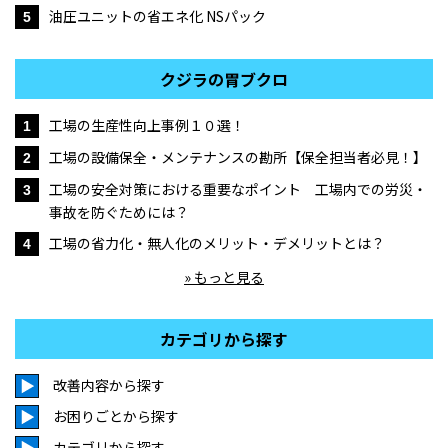
油圧ユニットの省エネ化 NSパック
5
クジラの胃ブクロ
工場の生産性向上事例１０選！
1
工場の設備保全・メンテナンスの勘所【保全担当者必見！】
2
工場の安全対策における重要なポイント 工場内での労災・
3
事故を防ぐためには？
工場の省力化・無人化のメリット・デメリットとは？
4
» もっと見る
カテゴリから探す
改善内容から探す
お困りごとから探す
カテゴリから探す