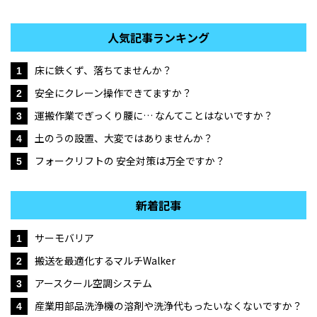
人気記事ランキング
床に鉄くず、落ちてませんか？
1
安全にクレーン操作できてますか？
2
運搬作業でぎっくり腰に… なんてことはないですか？
3
土のうの設置、大変ではありませんか？
4
フォークリフトの 安全対策は万全ですか？
5
新着記事
サーモバリア
1
搬送を最適化するマルチWalker
2
アースクール空調システム
3
産業用部品洗浄機の溶剤や洗浄代もったいなくないですか？
4