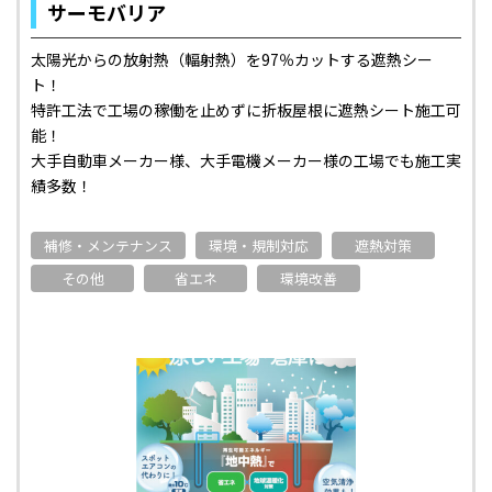
サーモバリア
太陽光からの放射熱（輻射熱）を97％カットする遮熱シー
ト！
特許工法で工場の稼働を止めずに折板屋根に遮熱シート施工可
能！
大手自動車メーカー様、大手電機メーカー様の工場でも施工実
績多数！
補修・メンテナンス
環境・規制対応
遮熱対策
その他
省エネ
環境改善