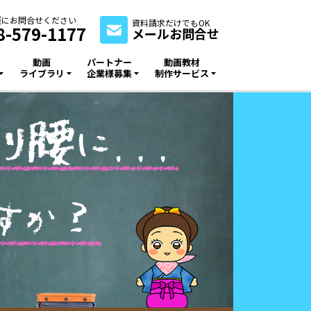
軽にお問合せください
資料請求だけでもOK
8-579-1177
メールお問合せ
動画
パートナー
動画教材
ライブラリ
企業様募集
制作サービス
り
腰
に
.
.
.
す
か
？