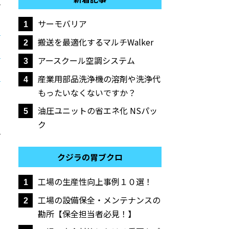
サーモバリア
1
搬送を最適化するマルチWalker
2
アースクール空調システム
3
産業用部品洗浄機の溶剤や洗浄代
4
もったいなくないですか？
油圧ユニットの省エネ化 NSパッ
5
ク
クジラの胃ブクロ
工場の生産性向上事例１０選！
1
工場の設備保全・メンテナンスの
2
勘所【保全担当者必見！】