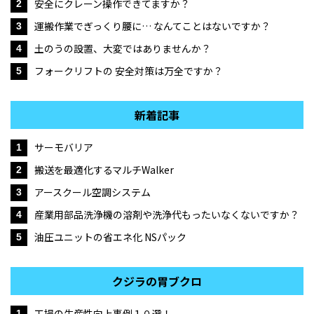
安全にクレーン操作できてますか？
2
運搬作業でぎっくり腰に… なんてことはないですか？
3
土のうの設置、大変ではありませんか？
4
フォークリフトの 安全対策は万全ですか？
5
新着記事
サーモバリア
1
搬送を最適化するマルチWalker
2
アースクール空調システム
3
産業用部品洗浄機の溶剤や洗浄代もったいなくないですか？
4
油圧ユニットの省エネ化 NSパック
5
クジラの胃ブクロ
工場の生産性向上事例１０選！
1