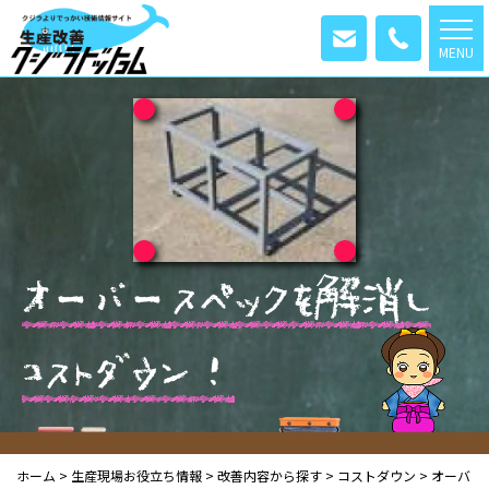
MENU
オ
ー
バ
ー
ス
ペ
ッ
ク
を
解
消
し
コ
ス
ト
ダ
ウ
ン
！
ホーム
>
生産現場お役立ち情報
>
改善内容から探す
>
コストダウン
>
オーバ