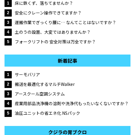
床に鉄くず、落ちてませんか？
1
安全にクレーン操作できてますか？
2
運搬作業でぎっくり腰に… なんてことはないですか？
3
土のうの設置、大変ではありませんか？
4
フォークリフトの 安全対策は万全ですか？
5
新着記事
サーモバリア
1
搬送を最適化するマルチWalker
2
アースクール空調システム
3
産業用部品洗浄機の溶剤や洗浄代もったいなくないですか？
4
油圧ユニットの省エネ化 NSパック
5
クジラの胃ブクロ