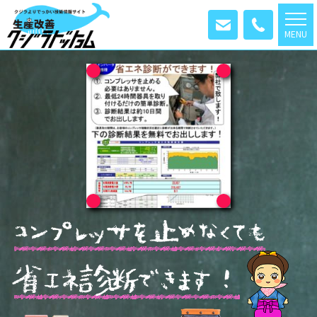
MENU
コ
ン
プ
レ
ッ
サ
を
止
め
な
く
て
も
省
エ
ネ
診
断
で
き
ま
す
！