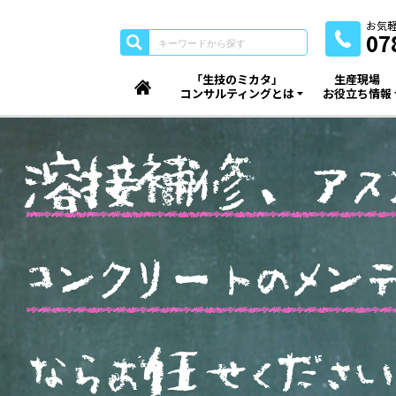
お気
07
「生技のミカタ」
生産現場
コンサルティングとは
お役立ち情報
溶
接
補
修
、
ア
ス
コ
ン
ク
リ
ー
ト
の
メ
ン
な
ら
お
任
せ
く
だ
さ
い