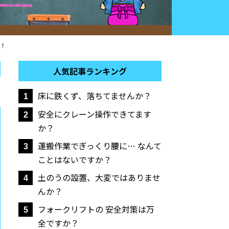
！
人気記事ランキング
床に鉄くず、落ちてませんか？
1
安全にクレーン操作できてます
2
か？
運搬作業でぎっくり腰に… なんて
3
ことはないですか？
土のうの設置、大変ではありませ
4
んか？
フォークリフトの 安全対策は万
5
全ですか？