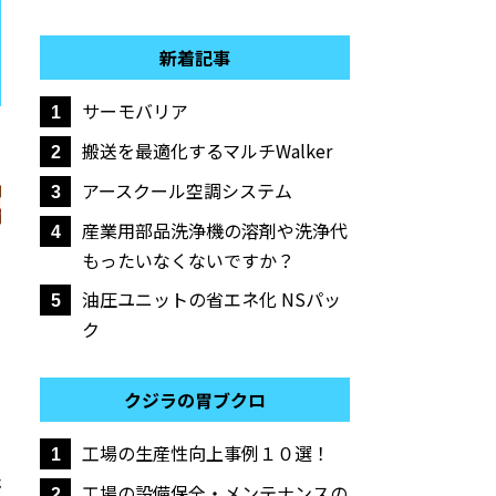
新着記事
サーモバリア
1
搬送を最適化するマルチWalker
2
アースクール空調システム
3
産業用部品洗浄機の溶剤や洗浄代
4
もったいなくないですか？
油圧ユニットの省エネ化 NSパッ
5
ク
クジラの胃ブクロ
工場の生産性向上事例１０選！
1
工場の設備保全・メンテナンスの
2