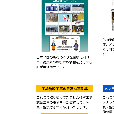
①.搬
置、④
る５種
介
日本全国のものづくり企業様に向け
て、脱炭素のお役立ち情報を発信する
脱炭素促進サイト。
工場施設工事の豊富な事例集
メン
これまで取り扱ってきました各種工場
これま
施設工事の事例を一部抜粋して、写
テナン
真・解説付きでご紹介いたします。
真・解
施設編