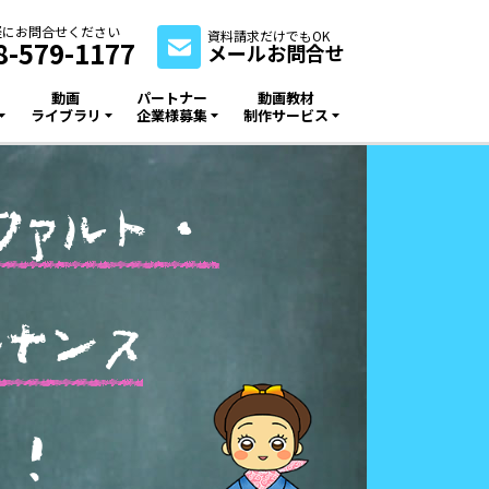
軽にお問合せください
資料請求だけでもOK
8-579-1177
メールお問合せ
動画
パートナー
動画教材
ライブラリ
企業様募集
制作サービス
フ
ァ
ル
ト
・
テ
ナ
ン
ス
！