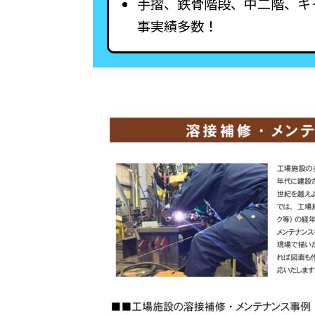
手摺、鉄骨階段、中二階、キ
事実績多数！