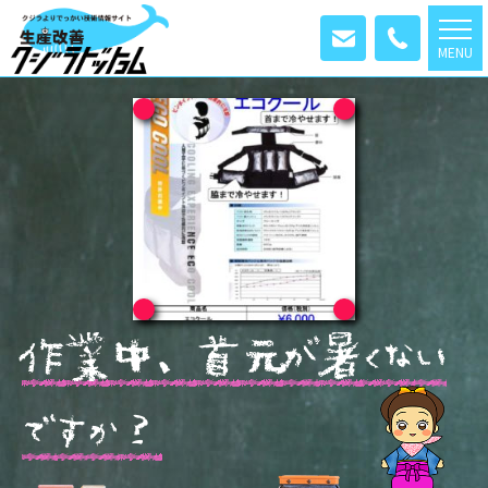
MENU
作
業
中
、
首
元
が
暑
く
な
い
で
す
か
？