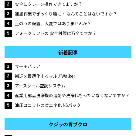
安全にクレーン操作できてますか？
2
運搬作業でぎっくり腰に… なんてことはないですか？
3
土のうの設置、大変ではありませんか？
4
フォークリフトの 安全対策は万全ですか？
5
新着記事
サーモバリア
1
搬送を最適化するマルチWalker
2
アースクール空調システム
3
産業用部品洗浄機の溶剤や洗浄代もったいなくないですか？
4
油圧ユニットの省エネ化 NSパック
5
クジラの胃ブクロ