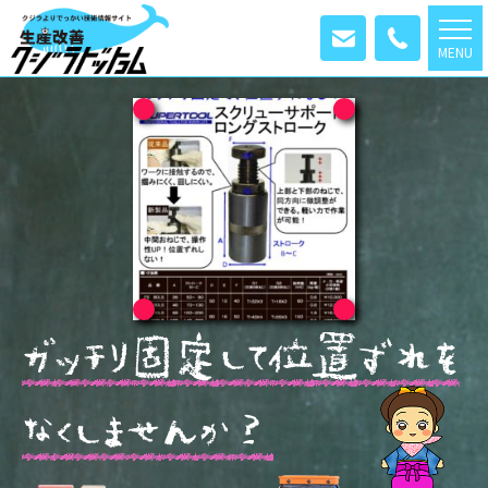
MENU
ガ
ッ
チ
リ
固
定
し
て
位
置
ず
れ
を
な
く
し
ま
せ
ん
か
？