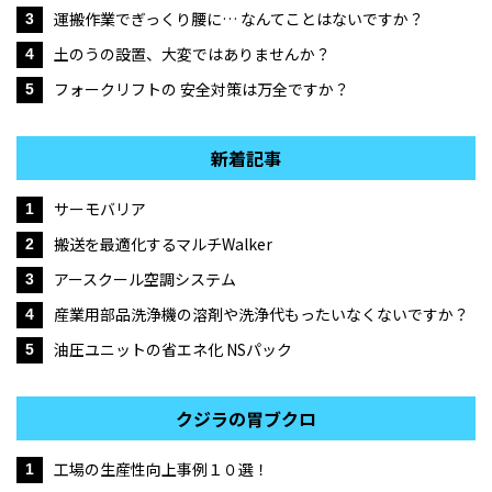
運搬作業でぎっくり腰に… なんてことはないですか？
3
土のうの設置、大変ではありませんか？
4
フォークリフトの 安全対策は万全ですか？
5
新着記事
サーモバリア
1
搬送を最適化するマルチWalker
2
アースクール空調システム
3
産業用部品洗浄機の溶剤や洗浄代もったいなくないですか？
4
油圧ユニットの省エネ化 NSパック
5
クジラの胃ブクロ
工場の生産性向上事例１０選！
1