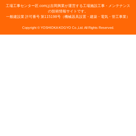
工場工事センター匠.comは吉岡興業が運営する工場施設工事・メンテナンス
の技術情報サイトです。
一般建設業 許可番号 第115198号（機械器具設置・建築・電気・管工事業）
Copyright © YOSHIOKA KOGYO Co.,Ltd. All Rights Reserved.